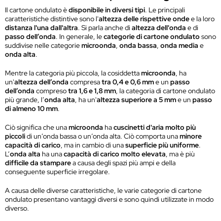
Il cartone ondulato è
disponibile in diversi tipi
. Le principali
caratteristiche distintive sono l'
altezza delle rispettive onde
e la loro
distanza l'una dall'altra
. Si parla anche di
altezza dell'onda
e di
passo dell’onda
. In generale, le
categorie di cartone ondulato
sono
suddivise nelle categorie
microonda
,
onda bassa
,
onda media
e
onda alta
.
Mentre la categoria più piccola, la cosiddetta
microonda
, ha
un'
altezza dell’onda
compresa
tra 0,4 e 0,6 mm
e un
passo
dell’onda
compreso
tra 1,6 e 1,8 mm
, la categoria di cartone ondulato
più grande, l’
onda alta
, ha un'
altezza superiore a 5 mm
e un
passo
di almeno 10 mm
.
Ciò significa che una
microonda
ha
cuscinetti d'aria molto più
piccoli
di un’onda bassa o un’onda alta. Ciò comporta una
minore
capacità di carico
, ma in cambio di una
superficie più uniforme
.
L’
onda alta
ha una
capacità di carico molto elevata
, ma è più
difficile da stampare
a causa degli spazi più ampi e della
conseguente superficie irregolare.
A causa delle diverse caratteristiche, le varie categorie di cartone
ondulato presentano vantaggi diversi e sono quindi utilizzate in modo
diverso.