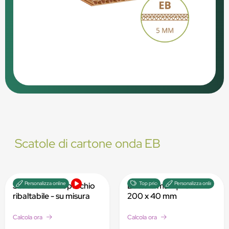
Scatole di cartone onda EB
Personalizza online
Top price
Personalizza online
Scatola con coperchio
Lettera maxi | 280 x
ribaltabile - su misura
200 x 40 mm
Calcola ora
Calcola ora