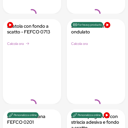
Loading...
Loading...
For heavy products
Scatola con fondo a
Scatole in cartone
scatto - FEFCO 0713
ondulato
Calcola ora
Calcola ora
Loading...
Loading...
Personalizza online
Personalizza online
Scatola americana
Scatole pieghevoli con
FEFCO 0201
striscia adesiva e fondo
a scatto