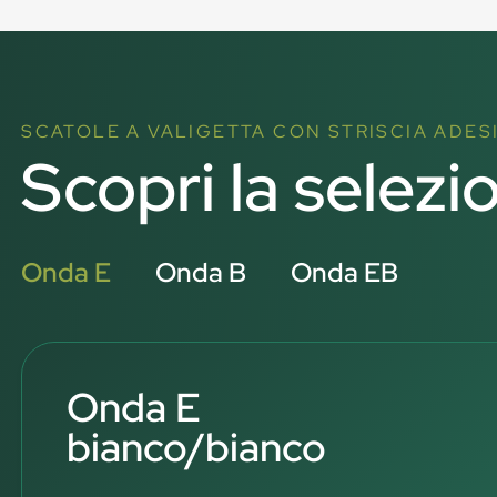
SCATOLE A VALIGETTA CON STRISCIA ADES
Scopri la selezi
Onda E
Onda B
Onda EB
Onda E
bianco/bianco