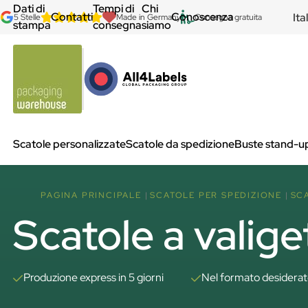
Dati di
Tempi di
Chi
Contatti
Conoscenza
Ita
5 Stelle
Made in Germany
Consegna gratuita
stampa
consegna
siamo
Scatole personalizzate
Scatole da spedizione
Buste stand-u
PAGINA PRINCIPALE
SCATOLE PER SPEDIZIONE
SC
Scatole a valige
Produzione express in 5 giorni
Nel formato desidera