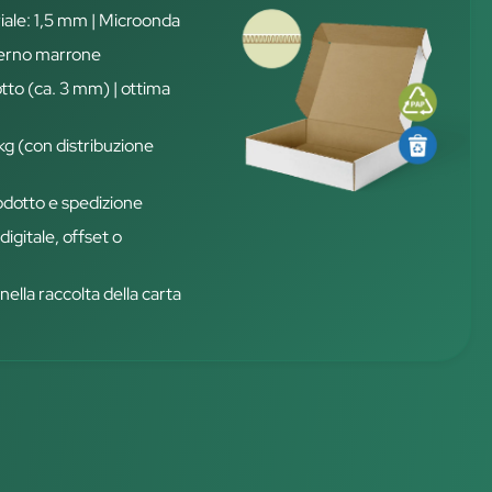
iale: 1,5 mm | Microonda
terno marrone
otto (ca. 3 mm) | ottima
 kg (con distribuzione
rodotto e spedizione
igitale, offset o
nella raccolta della carta