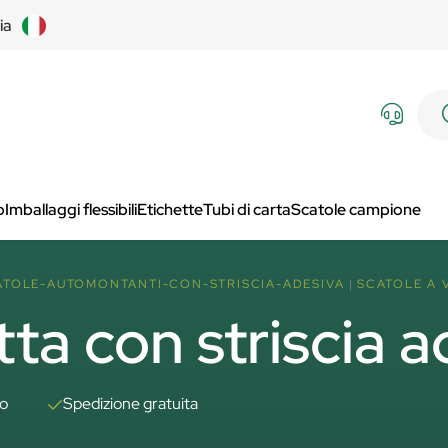
lia
p
Imballaggi flessibili
Etichette
Tubi di carta
Scatole campione
ATOLE-AUTOMONTANTI-CON-STRISCIA-ADESIVA
SCATOLE A 
tta con striscia 
to
Spedizione gratuita