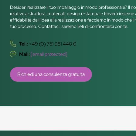
Desideri realizzare il tuo imballaggio in modo professionale? Il n
relative a struttura, materiali, design e stampa e troverà insiem
affidabilità dall’idea alla realizzazione e facciamo in modo che il 
tuo processo. Contattaci: saremo lieti di confrontarci con te.
Tel.:
+49 (0) 751 951 440 0
Mail:
[email protected]
Richiedi una consulenza gratuita