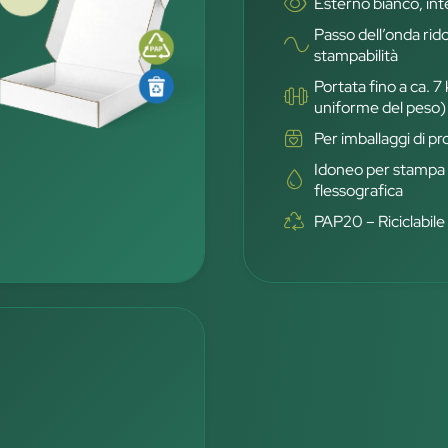
Esterno bianco, in
Passo dell’onda rid
stampabilità
Portata fino a ca. 7
uniforme del peso)
Per imballaggi di p
Idoneo per stampa d
flessografica
PAP20 – Riciclabile 