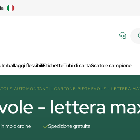
lia
p
Imballaggi flessibili
Etichette
Tubi di carta
Scatole campione
ATOLE AUTOMONTANTI
CARTONE PIEGHEVOLE - LETTERA MA
ole - lettera ma
inimo d’ordine
Spedizione gratuita