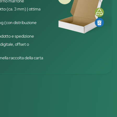
terno marrone
otto (ca. 3 mm) | ottima
 kg (con distribuzione
rodotto e spedizione
igitale, offset o
nella raccolta della carta