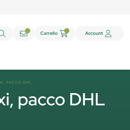
Carrello
Account
XI, PACCO DHL
xi, pacco DHL