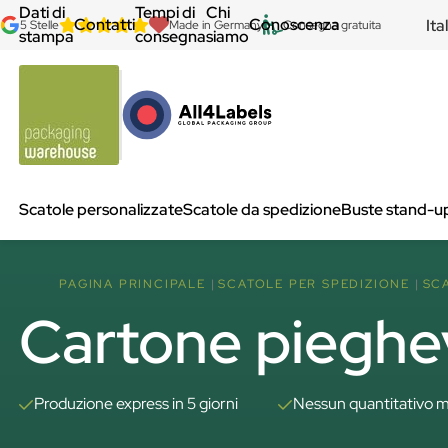
Dati di
Tempi di
Chi
Contatti
Conoscenza
Ita
5 Stelle
Made in Germany
Consegna gratuita
stampa
consegna
siamo
Scatole personalizzate
Scatole da spedizione
Buste stand-u
PAGINA PRINCIPALE
SCATOLE PER SPEDIZIONE
SC
Cartone pieghev
Produzione express in 5 giorni
Nessun quantitativo m