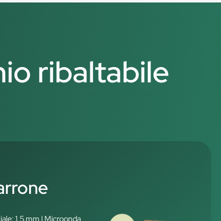
io ribaltabile
arrone
iale: 1,5 mm | Microonda