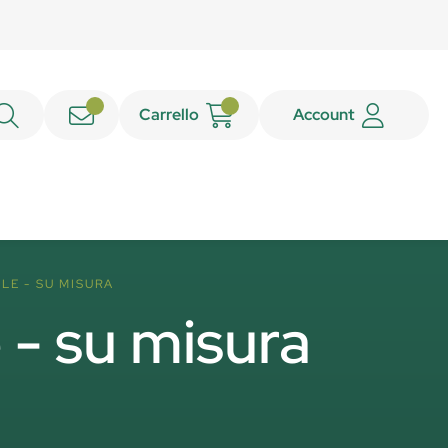
Carrello
Account
LE - SU MISURA
 - su misura