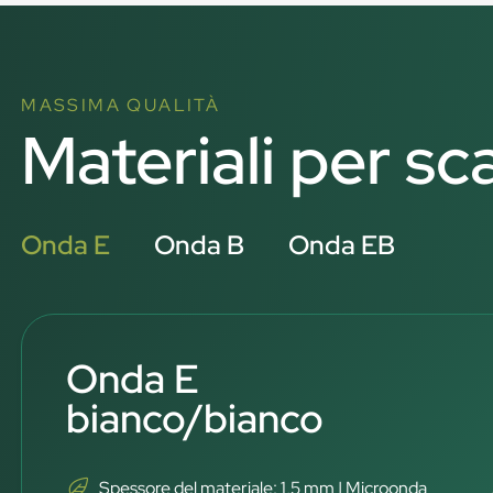
MASSIMA QUALITÀ
Materiali per sc
Onda E
Onda B
Onda EB
Onda E
bianco/bianco
Spessore del materiale: 1,5 mm | Microonda