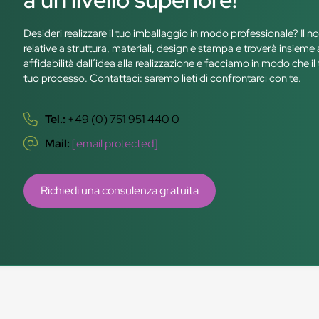
Desideri realizzare il tuo imballaggio in modo professionale? Il n
relative a struttura, materiali, design e stampa e troverà insiem
affidabilità dall’idea alla realizzazione e facciamo in modo che il 
tuo processo. Contattaci: saremo lieti di confrontarci con te.
Tel.:
+49 (0) 751 951 440 0
Mail:
[email protected]
Richiedi una consulenza gratuita