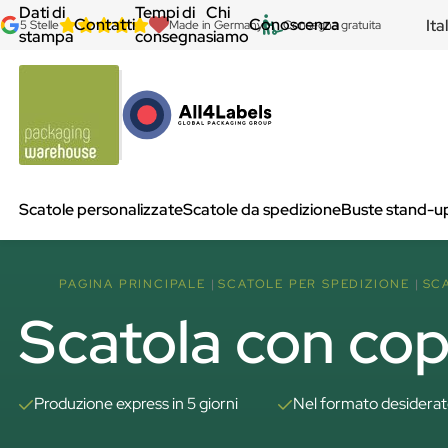
Dati di
Tempi di
Chi
Contatti
Conoscenza
Ita
5 Stelle
Made in Germany
Consegna gratuita
stampa
consegna
siamo
Scatole personalizzate
Scatole da spedizione
Buste stand-u
PAGINA PRINCIPALE
SCATOLE PER SPEDIZIONE
SC
Scatola con cope
Produzione express in 5 giorni
Nel formato desidera