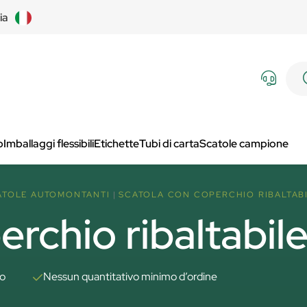
lia
p
Imballaggi flessibili
Etichette
Tubi di carta
Scatole campione
ATOLE AUTOMONTANTI
SCATOLA CON COPERCHIO RIBALTABI
rchio ribaltabile
to
Nessun quantitativo minimo d’ordine