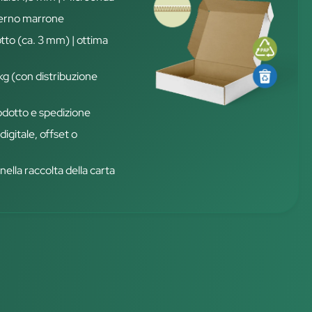
terno marrone
otto (ca. 3 mm) | ottima
 kg (con distribuzione
rodotto e spedizione
igitale, offset o
nella raccolta della carta