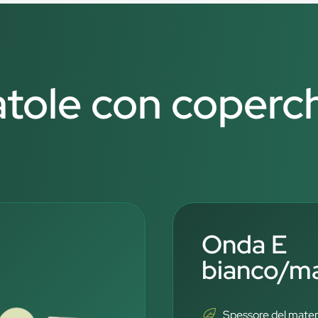
atole con coperch
Onda E
bianco/m
Spessore del mater