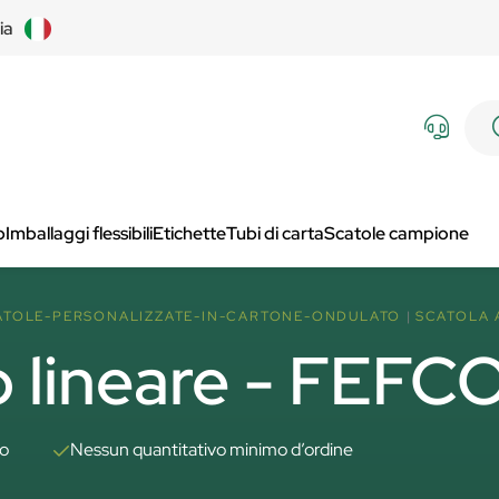
lia
p
Imballaggi flessibili
Etichette
Tubi di carta
Scatole campione
ATOLE-PERSONALIZZATE-IN-CARTONE-ONDULATO
SCATOLA 
o lineare - FEFCO
to
Nessun quantitativo minimo d’ordine