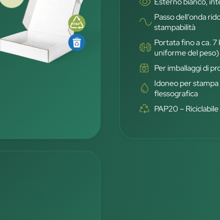
Esterno bianco, in
Passo dell’onda rid
stampabilità
Portata fino a ca. 7
uniforme del peso)
Per imballaggi di p
Idoneo per stampa d
flessografica
PAP20 – Riciclabile 