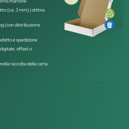
terno marrone
otto (ca. 3 mm) | ottima
 kg (con distribuzione
rodotto e spedizione
igitale, offset o
nella raccolta della carta