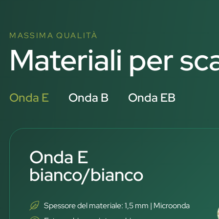
MASSIMA QUALITÀ
Materiali per sc
Onda E
Onda B
Onda EB
Onda E
bianco/bianco
Spessore del materiale: 1,5 mm | Microonda