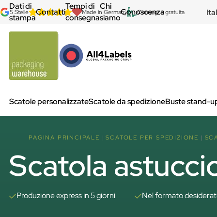
Dati di
Tempi di
Chi
Contatti
Conoscenza
Ita
5 Stelle
Made in Germany
Consegna gratuita
stampa
consegna
siamo
Scatole personalizzate
Scatole da spedizione
Buste stand-u
PAGINA PRINCIPALE
SCATOLE PER SPEDIZIONE
SC
Scatola astucci
Produzione express in 5 giorni
Nel formato desidera