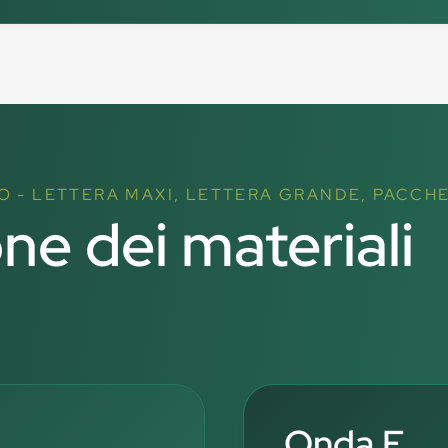
O - LETTERA MAXI, LETTERA GRANDE, PACCH
one dei materiali
Onda E