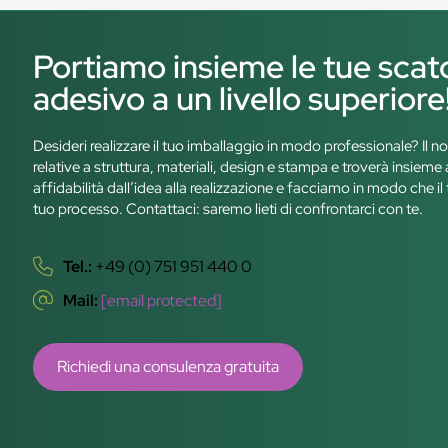
Portiamo insieme le tue scat
adesivo a un livello superiore
Desideri realizzare il tuo imballaggio in modo professionale? Il n
relative a struttura, materiali, design e stampa e troverà insiem
affidabilità dall’idea alla realizzazione e facciamo in modo che il 
tuo processo. Contattaci: saremo lieti di confrontarci con te.
Tel.:
+49 (0) 751 951 440 0
Mail:
[email protected]
Richiedi una consulenza gratuita