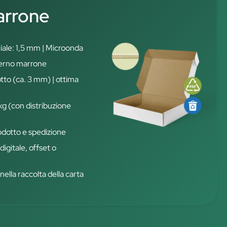
arrone
iale: 1,5 mm | Microonda
terno marrone
otto (ca. 3 mm) | ottima
 kg (con distribuzione
rodotto e spedizione
igitale, offset o
nella raccolta della carta