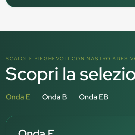
SCATOLE PIEGHEVOLI CON NASTRO ADESIV
Scopri la selezi
Onda E
Onda B
Onda EB
Onda E