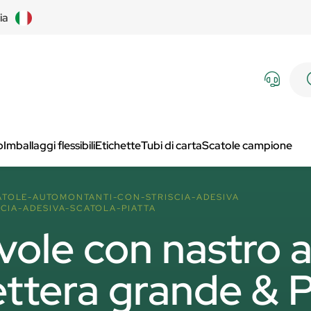
lia
p
Imballaggi flessibili
Etichette
Tubi di carta
Scatole campione
ATOLE-AUTOMONTANTI-CON-STRISCIA-ADESIVA
CIA-ADESIVA-SCATOLA-PIATTA
ole con nastro a
ettera grande & 