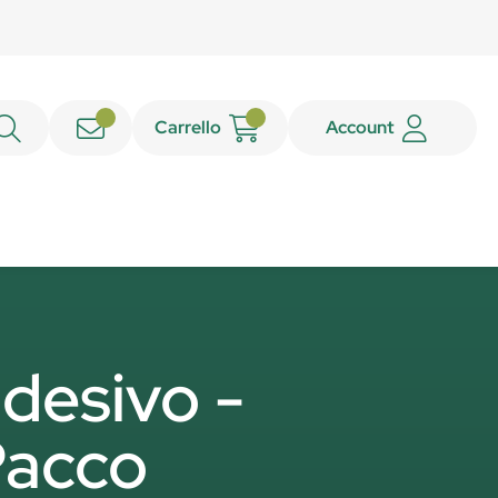
Carrello
Account
desivo -
Pacco