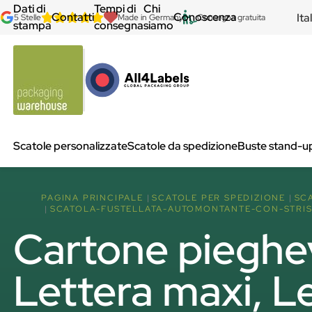
Dati di
Tempi di
Chi
Contatti
Conoscenza
Ita
5 Stelle
Made in Germany
Consegna gratuita
stampa
consegna
siamo
Scatole personalizzate
Scatole da spedizione
Buste stand-u
PAGINA PRINCIPALE
SCATOLE PER SPEDIZIONE
SC
SCATOLA-FUSTELLATA-AUTOMONTANTE-CON-STRIS
Cartone pieghev
Lettera maxi, L