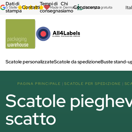
Dati di
Tempi di
Chi
Contatti
Conoscenza
Ita
5 Stelle
Made in Germany
Consegna gratuita
stampa
consegna
siamo
Scatole personalizzate
Scatole da spedizione
Buste stand-u
PAGINA PRINCIPALE
SCATOLE PER SPEDIZIONE
SC
Scatole pieghevo
scatto