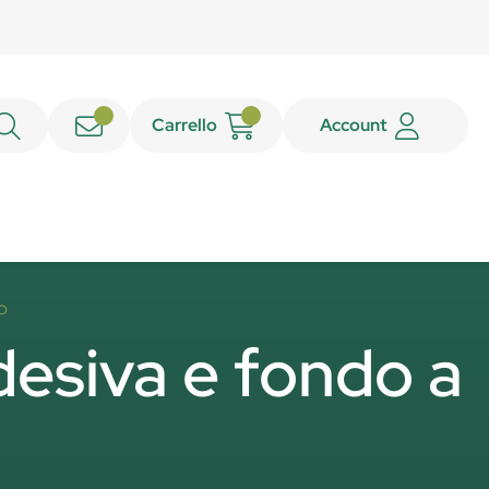
Carrello
Account
O
desiva e fondo a