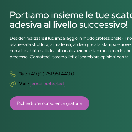
Portiamo insieme le tue scato
adesiva al livello successivo!
Desideri realizzare il tuo imballaggio in modo professionale? Il n
relative alla struttura, ai materiali, al design e alla stampa e t
con affidabilità dall'idea alla realizzazione e faremo in modo che 
processo. Contattaci: saremo lieti di scambiare opinioni con te.
Tel.:
+49 (0) 751 951 440 0
Mail:
[email protected]
Richiedi una consulenza gratuita