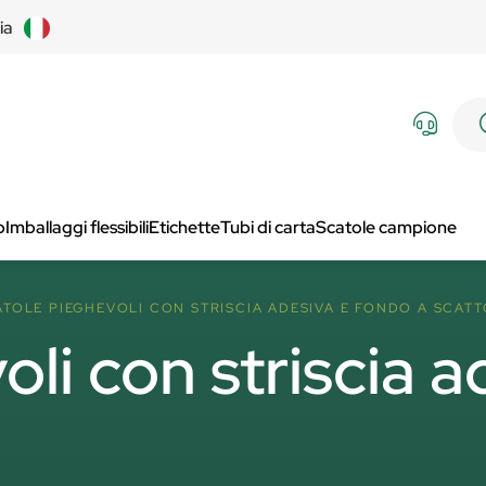
lia
p
Imballaggi flessibili
Etichette
Tubi di carta
Scatole campione
ATOLE PIEGHEVOLI CON STRISCIA ADESIVA E FONDO A SCATT
li con striscia a