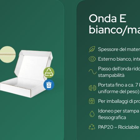
Onda E
bianco/m
Spessore del mater
Esterno bianco, in
Passo dell’onda rid
stampabilità
Portata fino a ca. 7
uniforme del peso)
Per imballaggi di p
Idoneo per stampa d
flessografica
PAP20 – Riciclabile 