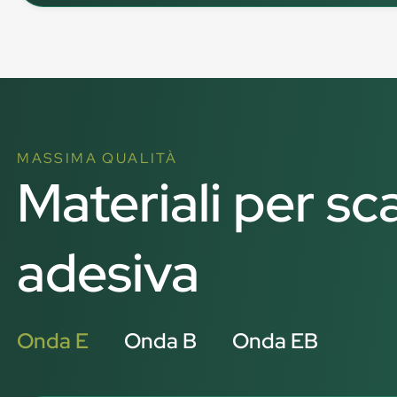
MASSIMA QUALITÀ
Materiali per sc
adesiva
Onda E
Onda B
Onda EB