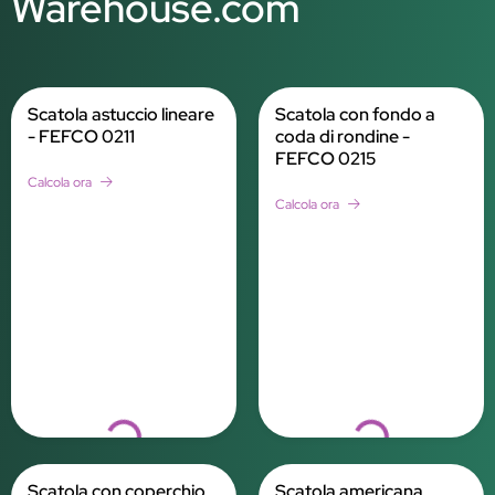
Warehouse.com
Scatola astuccio lineare
Scatola con fondo a
- FEFCO 0211
coda di rondine -
FEFCO 0215
Calcola ora
Calcola ora
Loading...
Loading...
Scatola con coperchio
Scatola americana