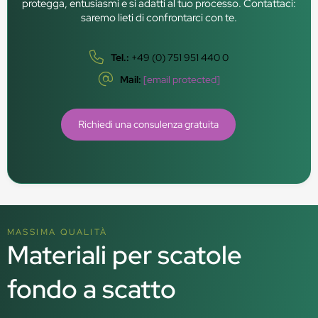
protegga, entusiasmi e si adatti al tuo processo. Contattaci:
saremo lieti di confrontarci con te.
Tel.:
+49 (0) 751 951 440 0
Mail:
[email protected]
Richiedi una consulenza gratuita
MASSIMA QUALITÀ
Materiali per scatole
fondo a scatto