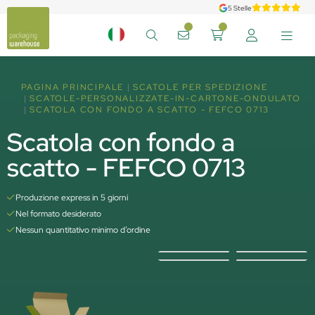
5 Stelle
PAGINA PRINCIPALE
SCATOLE PER SPEDIZIONE
SCATOLE-PERSONALIZZATE-IN-CARTONE-ONDULATO
SCATOLA CON FONDO A SCATTO - FEFCO 0713
Scatola con fondo a
scatto - FEFCO 0713
Produzione express in 5 giorni
Nel formato desiderato
Nessun quantitativo minimo d’ordine