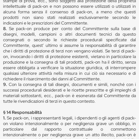
stampe di prova, ecc., sono soggetti alla protezione della proprietà
intellettuale di pack-on e non possono essere utilizzati o utilizzati in
alcuna forma senza il consenso di pack-on, a meno che questi
prodotti non siano stati realizzati esclusivamente secondo le
indicazioni e le prescrizioni del Committente.
8.
Se pack-on produce per conto del Committente sulla base di
disegni, modelli, campioni o altri documenti tecnici da questo
consegnati o secondo le richieste procedurali specificate dal
Committente, quest' ultimo si assume la responsabilità di garantire
che i diritti di protezione di terzi non vengano violati. Se terzi di pack-
on, invocando i diritti di protezione esistenti, vietano in particolare la
produzione e la consegna di tali prodotti, pack-on ha il diritto, senza
essere obbligata a verificare la situazione giuridica, di interrompere
qualsiasi ulteriore attività nella misura in cui ciò sia necessario e di
richiedere il risarcimento dei danni al Committente.
9.
Con la consegna di tali disegni, documenti e simili, nonché con i
successi procedurali desiderati e le ricette prescritte e gli impieghi di
materiali sottostanti, ecc., pack-on è esonerata dal Committente da
tutte le rivendicazioni di terzi in questo contesto.
§ 14 Responsabilità
1.
Se pack-on, i rappresentanti legali, i dipendenti o gli agenti di pack-
on violano intenzionalmente o per negligenza grave un obbligo, in
particolare dal rapporto contrattuale o commettono
intenzionalmente o per negligenza grave un atto illecito, pack-on è