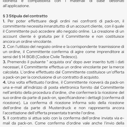
idoneità e compatibilità con i materiali di base destinati
all'applicazione.
§ 3 Stipula del contratto
1.
Per poter effettuare degli ordini nei confronti di pack-on, il
committente necessita innanzitutto di un account cliente, con il quale
il Committente può accedere allo negozio online. La creazione di un
account cliente è gratuita per il Committente e non costituisce
ancora un ordine vincolante.
2.
Con l'utilizzo del negozio online e la corrispondente trasmissione di
un ordine, il Committente conferma di agire come imprenditore ai
sensi del § 14 BGB (Codice Civile Tedesco).
3.
Premendo il pulsante " acquista ora" dopo aver inserito tutti i dati
necessari, il Committente effettua un ordine vincolante per la merce
calcolata. L'ordine effettuato dal Committente costituisce un'offerta
a pack-on per la conclusione di un contratto di acquisto.
4.
Una volta effettuato l'ordine, il Committente riceverà da pack-on
una e-mail all'indirizzo di posta elettronica fornito dal Committente
nell'ambito della procedura d'ordine, che confermerà la ricezione del
suo ordine da parte di pack-on, specificandone i dettagli (conferma di
ricezione). La conferma di ricezione informa solo della ricezione
dell'ordine da parte di Musterdruck e non rappresenta ancora
l'accettazione dell'offerta presentata tramite l'ordine.
5.
Il contratto si attua solo con la conferma dell'ordine inviata via e-
mail da pack-on. Come conferma d'ordine vale anche l'invio della