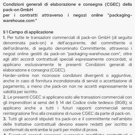
Condizioni generali di elaborazione e consegna (CGEC) della
pack-on GmbH
per i contratti attraverso i negozi online "packaging-
warehouse.com "
§ 1 Campo di applicazione
1.
Per tutte le transazioni commerciali di pack-on GmbH (di seguito
denominata pack-on) e dell'acquirente, del committente o
dell'ordinante, di seguito denominato Committente, attraverso i
negozi online gestiti da pack-on "packaging-warehouse.com", oltre
agli altri accordi contrattuali speciali espressamente concordati, si
applicano esclusivamente le presenti Condizioni generali di
elaborazione e consegna (CGEC).
Harder-online non riconosce condizioni divergenti o aggiuntive,
anche in caso di fornitura incondizionata di servizi o accettazione di
pagamento, a meno che pack-on non ne accetti espressamente la
validità per iscritto.
2.
Le presenti CGEC si applicano solo alle transazioni commerciali con
gli imprenditori ai sensi del § 14 del Codice civile tedesco (BGB); si
applicano anche a tutti i futuri rapporti commerciali senza
reintegrazione fino alla creazione di nuove CGEC da parte di pack-on.
3.
Tutti gli accordi stipulati tra pack-on e il committente nell'ambito
delle trattative contrattuali devono essere redatti per iscritto e
confermati da entrambe le parti per motivi di prova.