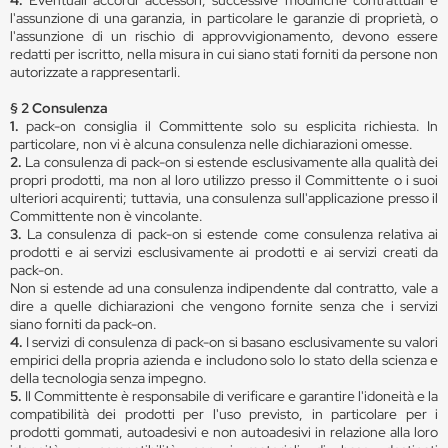
4.
Eventuali accordi accessori, successive modifiche contrattuali e
l'assunzione di una garanzia, in particolare le garanzie di proprietà, o
l'assunzione di un rischio di approvvigionamento, devono essere
redatti per iscritto, nella misura in cui siano stati forniti da persone non
autorizzate a rappresentarli.
§ 2 Consulenza
1.
pack-on consiglia il Committente solo su esplicita richiesta. In
particolare, non vi è alcuna consulenza nelle dichiarazioni omesse.
2.
La consulenza di pack-on si estende esclusivamente alla qualità dei
propri prodotti, ma non al loro utilizzo presso il Committente o i suoi
ulteriori acquirenti; tuttavia, una consulenza sull'applicazione presso il
Committente non è vincolante.
3.
La consulenza di pack-on si estende come consulenza relativa ai
prodotti e ai servizi esclusivamente ai prodotti e ai servizi creati da
pack-on.
Non si estende ad una consulenza indipendente dal contratto, vale a
dire a quelle dichiarazioni che vengono fornite senza che i servizi
siano forniti da pack-on.
4.
I servizi di consulenza di pack-on si basano esclusivamente su valori
empirici della propria azienda e includono solo lo stato della scienza e
della tecnologia senza impegno.
5.
Il Committente è responsabile di verificare e garantire l'idoneità e la
compatibilità dei prodotti per l'uso previsto, in particolare per i
prodotti gommati, autoadesivi e non autoadesivi in relazione alla loro