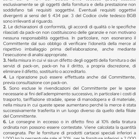
esclusivamente se gli oggetti della fornitura e della prestazione non
soddisfano tali requisiti soggettivi. Eventuali requisiti oggettivi
divergenti ai sensi del § 434 par. 3 del Codice civile tedesco BGB
sono irrilevanti al riguardo.
2.
Le dichiarazioni di conformità, gli accordi di qualità o le specifiche
rilasciati da pack-on non costituiscono delle garanzie e non motivano
nessuna responsabilità oggettiva. In particolare, non esonerano il
Committente dal suo obbligo di verificare l'idoneità della merce al
rispettivo imballaggio prima dell'elaborazione, anche mediante
l'esecuzione di analisi appropriate.
3.
Nella misura in cui vi sia un difetto degli oggetti della fornitura o dei
servizi di pack-on, pack-on ha il diritto, a propria discrezione, di
eliminare il difetto, sostituirlo o accreditarlo.
4.
La riparazione può essere effettuata anche dal Committente,
previa consultazione con pack-on.
5.
Sono escluse le rivendicazioni del Committente per le spese
necessarie ai fini dell'adempimento successivo, in particolare i costi di
trasporto, tariffazione stradale, spese di manodopera e di materiale,
nella misura in cui queste spese aumentano perché la merce è stata
successivamente trasferita in un luogo diverso da quello della filiale
del Committente.
6.
Le consegne in eccesso o in difetto fino al 10% della tiratura
ordinata non possono essere contestate. Viene calcolata la quantità
consegnata. Per le forniture di prodotti cartacei speciali inferiori a
1.000 kg la percentuale sale al 20%, per le forniture inferiori a 2.000