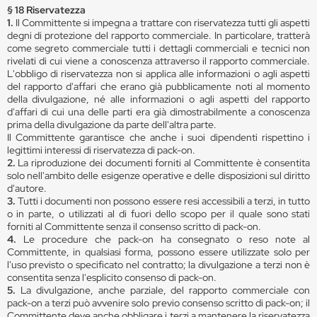
§ 18 Riservatezza
1.
Il Committente si impegna a trattare con riservatezza tutti gli aspetti
degni di protezione del rapporto commerciale. In particolare, tratterà
come segreto commerciale tutti i dettagli commerciali e tecnici non
rivelati di cui viene a conoscenza attraverso il rapporto commerciale.
L'obbligo di riservatezza non si applica alle informazioni o agli aspetti
del rapporto d'affari che erano già pubblicamente noti al momento
della divulgazione, né alle informazioni o agli aspetti del rapporto
d'affari di cui una delle parti era già dimostrabilmente a conoscenza
prima della divulgazione da parte dell'altra parte.
Il Committente garantisce che anche i suoi dipendenti rispettino i
legittimi interessi di riservatezza di pack-on.
2.
La riproduzione dei documenti forniti al Committente è consentita
solo nell'ambito delle esigenze operative e delle disposizioni sul diritto
d'autore.
3.
Tutti i documenti non possono essere resi accessibili a terzi, in tutto
o in parte, o utilizzati al di fuori dello scopo per il quale sono stati
forniti al Committente senza il consenso scritto di pack-on.
4.
Le procedure che pack-on ha consegnato o reso note al
Committente, in qualsiasi forma, possono essere utilizzate solo per
l'uso previsto o specificato nel contratto; la divulgazione a terzi non è
consentita senza l'esplicito consenso di pack-on.
5.
La divulgazione, anche parziale, del rapporto commerciale con
pack-on a terzi può avvenire solo previo consenso scritto di pack-on; il
Committente deve anche obbligare i terzi a mantenere la riservatezza