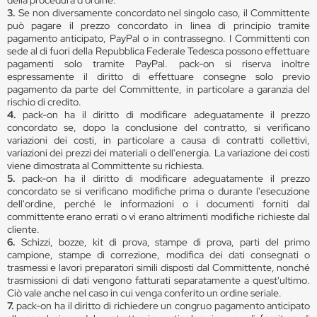
della procedura d'ordine.
3.
Se non diversamente concordato nel singolo caso, il Committente
può pagare il prezzo concordato in linea di principio tramite
pagamento anticipato, PayPal o in contrassegno. I Committenti con
sede al di fuori della Repubblica Federale Tedesca possono effettuare
pagamenti solo tramite PayPal. pack-on si riserva inoltre
espressamente il diritto di effettuare consegne solo previo
pagamento da parte del Committente, in particolare a garanzia del
rischio di credito.
4.
pack-on ha il diritto di modificare adeguatamente il prezzo
concordato se, dopo la conclusione del contratto, si verificano
variazioni dei costi, in particolare a causa di contratti collettivi,
variazioni dei prezzi dei materiali o dell'energia. La variazione dei costi
viene dimostrata al Committente su richiesta.
5.
pack-on ha il diritto di modificare adeguatamente il prezzo
concordato se si verificano modifiche prima o durante l'esecuzione
dell'ordine, perché le informazioni o i documenti forniti dal
committente erano errati o vi erano altrimenti modifiche richieste dal
cliente.
6.
Schizzi, bozze, kit di prova, stampe di prova, parti del primo
campione, stampe di correzione, modifica dei dati consegnati o
trasmessi e lavori preparatori simili disposti dal Committente, nonché
trasmissioni di dati vengono fatturati separatamente a quest'ultimo.
Ciò vale anche nel caso in cui venga conferito un ordine seriale.
7.
pack-on ha il diritto di richiedere un congruo pagamento anticipato