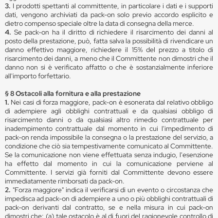
3.
I prodotti spettanti al committente, in particolare i dati e i supporti
dati, vengono archiviati da pack-on solo previo accordo esplicito e
dietro compenso speciale oltre la data di consegna della merce.
4.
Se pack-on ha il diritto di richiedere il risarcimento dei danni al
posto della prestazione, può, fatta salva la possibilità di rivendicare un
danno effettivo maggiore, richiedere il 15% del prezzo a titolo di
risarcimento dei danni, a meno che il Committente non dimostri che il
danno non si è verificato affatto o che è sostanzialmente inferiore
all'importo forfettario.
§ 8 Ostacoli alla fornitura e alla prestazione
1.
Nei casi di forza maggiore, pack-on è esonerata dal relativo obbligo
di adempiere agli obblighi contrattuali e da qualsiasi obbligo di
risarcimento danni o da qualsiasi altro rimedio contrattuale per
inadempimento contrattuale dal momento in cui l'impedimento di
pack-on renda impossibile la consegna o la prestazione del servizio, a
condizione che ciò sia tempestivamente comunicato al Committente.
Se la comunicazione non viene effettuata senza indugio, l'esenzione
ha effetto dal momento in cui la comunicazione perviene al
Committente. I servizi già forniti dal Committente devono essere
immediatamente rimborsati da pack-on.
2.
"Forza maggiore" indica il verificarsi di un evento o circostanza che
impedisca ad pack-on di adempiere a uno o più obblighi contrattuali di
pack-on derivanti dal contratto, se e nella misura in cui pack-on
dimostri che: (a) tale ostacolo è al di fuori del ragionevole controllo di