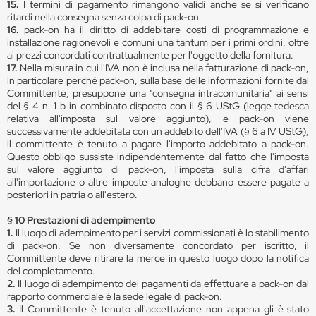
15.
I termini di pagamento rimangono validi anche se si verificano
ritardi nella consegna senza colpa di pack-on.
16.
pack-on ha il diritto di addebitare costi di programmazione e
installazione ragionevoli e comuni una tantum per i primi ordini, oltre
ai prezzi concordati contrattualmente per l'oggetto della fornitura.
17.
Nella misura in cui l'IVA non è inclusa nella fatturazione di pack-on,
in particolare perché pack-on, sulla base delle informazioni fornite dal
Committente, presuppone una "consegna intracomunitaria" ai sensi
del § 4 n. 1 b in combinato disposto con il § 6 UStG (legge tedesca
relativa all'imposta sul valore aggiunto), e pack-on viene
successivamente addebitata con un addebito dell'IVA (§ 6 a IV UStG),
il committente è tenuto a pagare l'importo addebitato a pack-on.
Questo obbligo sussiste indipendentemente dal fatto che l'imposta
sul valore aggiunto di pack-on, l'imposta sulla cifra d'affari
all'importazione o altre imposte analoghe debbano essere pagate a
posteriori in patria o all'estero.
§ 10 Prestazioni di adempimento
1.
Il luogo di adempimento per i servizi commissionati è lo stabilimento
di pack-on. Se non diversamente concordato per iscritto, il
Committente deve ritirare la merce in questo luogo dopo la notifica
del completamento.
2.
Il luogo di adempimento dei pagamenti da effettuare a pack-on dal
rapporto commerciale è la sede legale di pack-on.
3.
Il Committente è tenuto all'accettazione non appena gli è stato