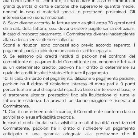
alla conclusione del contratto, in particolare in caso di fornitura di
grandi quantità di carta e cartone che superano le quantità medie,
nonché in caso di materiali speciali o prestazioni preliminari. Gli
interessi qui non sono rimborsati.
8. Salvo diverso accordo, le fatture sono esigibili entro 30 giorni netti
dalla data della fattura. Esse devono essere pagate senza detrazioni.
In caso di mancato pagamento, il Committente diventa inadempiente
alla scadenza senza ulteriore sollecito.
Sconti e riduzioni sono concessi solo previo accordo separato. I
pagamenti parziali richiedono un accordo scritto separato.
9.
Se esistono più crediti insoluti di pack-on nei confronti del
committente e i pagamenti del Committente non vengono effettuati
su un determinato credito, pack-on ha il diritto di determinare su
quale dei crediti insoluti è stato effettuato il pagamento.
10.
In caso di ritardo nel pagamento, dilazione o pagamento parziale,
pack-on ha il diritto di richiedere interessi di mora pari a 9 punti
percentuali annui al di sopra del rispettivo tasso di interesse di base, e
di trattenere ulteriori prestazioni fino alla liquidazione di tutte le
fatture in scadenza. La prova di un danno maggiore è riservata al
Committente.
11.
Con il conferimento dell'incarico, il Committente conferma la sua
solvibilità o la sua affidabilità creditizia.
In caso di dubbi fondati sulla solvibilità o sull'affidabilità creditizia del
Committente, pack-on ha il diritto di richiedere un pagamento
anticipato o una garanzia adeguata alla prestazione che il