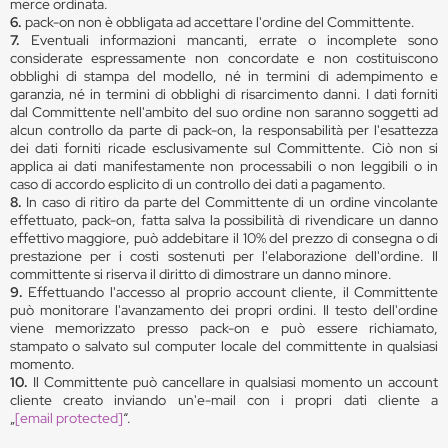
merce ordinata.
6.
pack-on non è obbligata ad accettare l'ordine del Committente.
7.
Eventuali informazioni mancanti, errate o incomplete sono
considerate espressamente non concordate e non costituiscono
obblighi di stampa del modello, né in termini di adempimento e
garanzia, né in termini di obblighi di risarcimento danni. I dati forniti
dal Committente nell'ambito del suo ordine non saranno soggetti ad
alcun controllo da parte di pack-on, la responsabilità per l'esattezza
dei dati forniti ricade esclusivamente sul Committente. Ciò non si
applica ai dati manifestamente non processabili o non leggibili o in
caso di accordo esplicito di un controllo dei dati a pagamento.
8.
In caso di ritiro da parte del Committente di un ordine vincolante
effettuato, pack-on, fatta salva la possibilità di rivendicare un danno
effettivo maggiore, può addebitare il 10% del prezzo di consegna o di
prestazione per i costi sostenuti per l'elaborazione dell'ordine. Il
committente si riserva il diritto di dimostrare un danno minore.
9.
Effettuando l'accesso al proprio account cliente, il Committente
può monitorare l'avanzamento dei propri ordini. Il testo dell'ordine
viene memorizzato presso pack-on e può essere richiamato,
stampato o salvato sul computer locale del committente in qualsiasi
momento.
10.
Il Committente può cancellare in qualsiasi momento un account
cliente creato inviando un'e-mail con i propri dati cliente a
„
[email protected]
“.