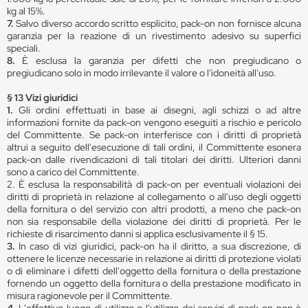
kg al 15%.
7.
Salvo diverso accordo scritto esplicito, pack-on non fornisce alcuna
garanzia per la reazione di un rivestimento adesivo su superfici
speciali.
8.
È esclusa la garanzia per difetti che non pregiudicano o
pregiudicano solo in modo irrilevante il valore o l'idoneità all'uso.
§ 13 Vizi giuridici
1.
Gli ordini effettuati in base ai disegni, agli schizzi o ad altre
informazioni fornite da pack-on vengono eseguiti a rischio e pericolo
del Committente. Se pack-on interferisce con i diritti di proprietà
altrui a seguito dell'esecuzione di tali ordini, il Committente esonera
pack-on dalle rivendicazioni di tali titolari dei diritti. Ulteriori danni
sono a carico del Committente.
2. È esclusa la responsabilità di pack-on per eventuali violazioni dei
diritti di proprietà in relazione al collegamento o all'uso degli oggetti
della fornitura o del servizio con altri prodotti, a meno che pack-on
non sia responsabile della violazione dei diritti di proprietà. Per le
richieste di risarcimento danni si applica esclusivamente il § 15.
3.
In caso di vizi giuridici, pack-on ha il diritto, a sua discrezione, di
ottenere le licenze necessarie in relazione ai diritti di protezione violati
o di eliminare i difetti dell'oggetto della fornitura o della prestazione
fornendo un oggetto della fornitura o della prestazione modificato in
misura ragionevole per il Committente.