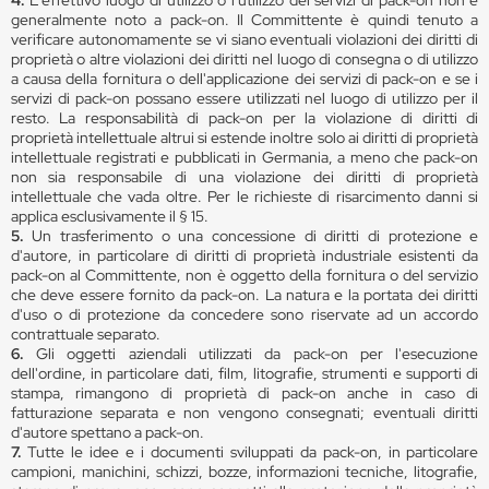
4.
L'effettivo luogo di utilizzo o l'utilizzo dei servizi di pack-on non è
generalmente noto a pack-on. Il Committente è quindi tenuto a
verificare autonomamente se vi siano eventuali violazioni dei diritti di
proprietà o altre violazioni dei diritti nel luogo di consegna o di utilizzo
a causa della fornitura o dell'applicazione dei servizi di pack-on e se i
servizi di pack-on possano essere utilizzati nel luogo di utilizzo per il
resto. La responsabilità di pack-on per la violazione di diritti di
proprietà intellettuale altrui si estende inoltre solo ai diritti di proprietà
intellettuale registrati e pubblicati in Germania, a meno che pack-on
non sia responsabile di una violazione dei diritti di proprietà
intellettuale che vada oltre. Per le richieste di risarcimento danni si
applica esclusivamente il § 15.
5.
Un trasferimento o una concessione di diritti di protezione e
d'autore, in particolare di diritti di proprietà industriale esistenti da
pack-on al Committente, non è oggetto della fornitura o del servizio
che deve essere fornito da pack-on. La natura e la portata dei diritti
d'uso o di protezione da concedere sono riservate ad un accordo
contrattuale separato.
6.
Gli oggetti aziendali utilizzati da pack-on per l'esecuzione
dell'ordine, in particolare dati, film, litografie, strumenti e supporti di
stampa, rimangono di proprietà di pack-on anche in caso di
fatturazione separata e non vengono consegnati; eventuali diritti
d'autore spettano a pack-on.
7.
Tutte le idee e i documenti sviluppati da pack-on, in particolare
campioni, manichini, schizzi, bozze, informazioni tecniche, litografie,