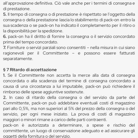
all'approvazione definitiva. Ciò vale anche per i termini di consegna e
di prestazione.
5.
Il tempo di consegna o di prestazione è rispettato se l'oggetto della
consegna o della prestazione lascia lo stabilimento di pack-on entro la
sua scadenza o se pack-on ha indicato il completamento per il ritiro o
la disponibilità per la spedizione.
6.
pack-on ha il diritto di fornire la consegna o il servizio concordato
prima del tempo concordato.
7.
Forniture o servizi parziali sono consentiti – nella misura in cui siano
ragionevoli per il Committente – e possono essere fatturati
separatamente.
§ 7 Ritardo di accettazione
1.
Se il Committente non accetta la merce alla data di consegna
concordata o alla scadenza del termine di consegna concordato a
causa di una circostanza a lui imputabile, pack-on può richiedere il
rimborso delle spese aggiuntive sostenute.
2.
In caso di ritardo della consegna o del servizio da parte del
Committente, pack-on può addebitare eventuali costi di magazzino
pari allo 0,5%, ma non superiori al 5% del prezzo della consegna o del
servizio, per ogni mese iniziato. La prova di costi di magazzino
maggiori o minori rimane a carico delle parti contraenti.
pack-on è autorizzata a determinare, a spese e rischio del
committente, un luogo di conservazione adeguato e ad assicurare gli
oggetti della fornitura o del servizio.