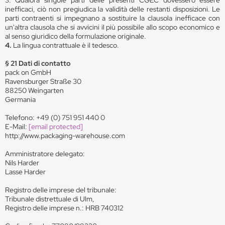
3. Qualora singole parti delle presenti CGEC dovessero essere
inefficaci, ciò non pregiudica la validità delle restanti disposizioni. Le
parti contraenti si impegnano a sostituire la clausola inefficace con
un'altra clausola che si avvicini il più possibile allo scopo economico e
al senso giuridico della formulazione originale.
4.
La lingua contrattuale è il tedesco.
§ 21 Dati di contatto
pack on GmbH
Ravensburger Straße 30
88250 Weingarten
Germania
Telefono: +49 (0) 751 951 440 0
E-Mail:
[email protected]
http://www.packaging-warehouse.com
Amministratore delegato:
Nils Harder
Lasse Harder
Registro delle imprese del tribunale:
Tribunale distrettuale di Ulm,
Registro delle imprese n.: HRB 740312