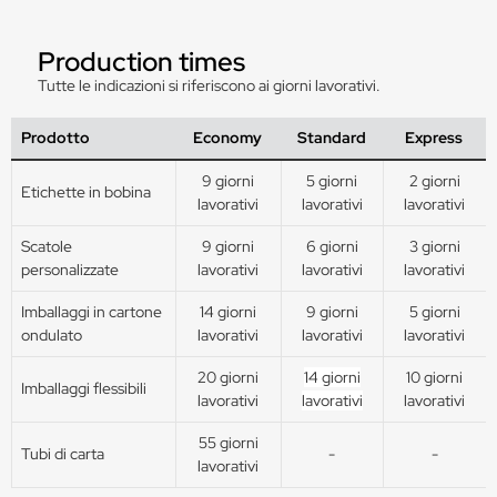
Production times
Tutte le indicazioni si riferiscono ai giorni lavorativi.
Prodotto
Economy
Standard
Express
9 giorni
5 giorni
2 giorni
Etichette in bobina
lavorativi
lavorativi
lavorativi
Scatole
9 giorni
6 giorni
3 giorni
personalizzate
lavorativi
lavorativi
lavorativi
Imballaggi in cartone
14 giorni
9 giorni
5 giorni
ondulato
lavorativi
lavorativi
lavorativi
20 giorni
14 giorni
10 giorni
Imballaggi flessibili
lavorativi
lavorativi
lavorativi
55 giorni
Tubi di carta
-
-
lavorativi