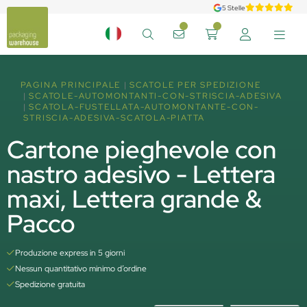
5 Stelle
PAGINA PRINCIPALE
SCATOLE PER SPEDIZIONE
SCATOLE-AUTOMONTANTI-CON-STRISCIA-ADESIVA
SCATOLA-FUSTELLATA-AUTOMONTANTE-CON-
STRISCIA-ADESIVA-SCATOLA-PIATTA
Cartone pieghevole con
nastro adesivo - Lettera
maxi, Lettera grande &
Pacco
Produzione express in 5 giorni
Nessun quantitativo minimo d’ordine
Spedizione gratuita