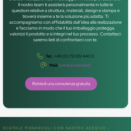
Il nostro team ti assisterà personalmente in tutte le
questioni relative a struttura, materiali, design e stampa e
troverà insieme a te la soluzione più adatta. Ti
accompagniamo con affidabilità dall’idea alla realizzazione
e facciamo in modo che il tuo imballaggio protegga,
valorizzi il prodotto e si integri nel tuo processo. Contattaci:
saremo lieti di confrontarci con te.
Tel.:
+49 (0) 751 951 440 0
Mail:
[email protected]
Richiedi una consulenza gratuita
SCATOLE PIEGHEVOLI CON NASTRO ADESIVO -