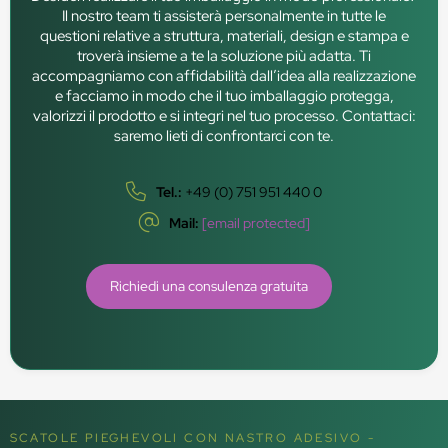
Il nostro team ti assisterà personalmente in tutte le
questioni relative a struttura, materiali, design e stampa e
troverà insieme a te la soluzione più adatta. Ti
accompagniamo con affidabilità dall’idea alla realizzazione
e facciamo in modo che il tuo imballaggio protegga,
valorizzi il prodotto e si integri nel tuo processo. Contattaci:
saremo lieti di confrontarci con te.
Tel.:
+49 (0) 751 951 440 0
Mail:
[email protected]
Richiedi una consulenza gratuita
SCATOLE PIEGHEVOLI CON NASTRO ADESIVO -