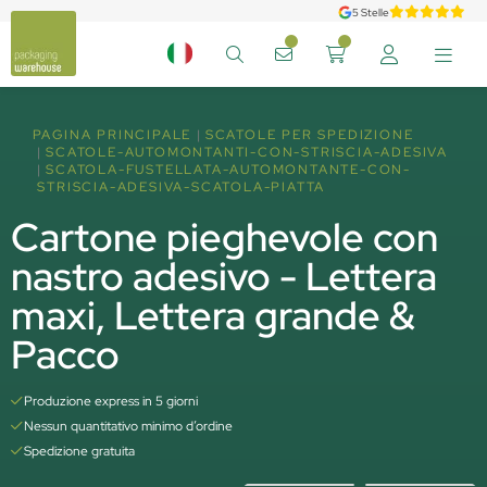
5 Stelle
PAGINA PRINCIPALE
SCATOLE PER SPEDIZIONE
SCATOLE-AUTOMONTANTI-CON-STRISCIA-ADESIVA
SCATOLA-FUSTELLATA-AUTOMONTANTE-CON-
STRISCIA-ADESIVA-SCATOLA-PIATTA
Cartone pieghevole con
nastro adesivo - Lettera
maxi, Lettera grande &
Pacco
Produzione express in 5 giorni
Nessun quantitativo minimo d’ordine
Spedizione gratuita