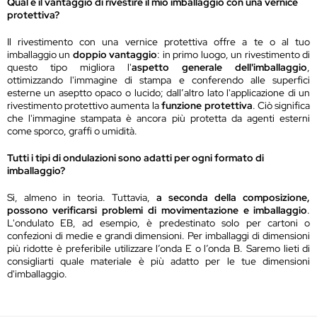
Qual è il vantaggio di rivestire il mio imballaggio con una vernice
protettiva?
Il rivestimento con una vernice protettiva offre a te o al tuo
imballaggio un
doppio vantaggio
: in primo luogo, un rivestimento di
questo tipo migliora l'
aspetto generale dell'imballaggio
,
ottimizzando l'immagine di stampa e conferendo alle superfici
esterne un aseptto opaco o lucido; dall’altro lato l'applicazione di un
rivestimento protettivo aumenta la
funzione protettiva
. Ciò significa
che l'immagine stampata è ancora più protetta da agenti esterni
come sporco, graffi o umidità.
Tutti i tipi di ondulazioni sono adatti per ogni formato di
imballaggio?
Sì, almeno in teoria. Tuttavia,
a seconda della composizione,
possono verificarsi problemi di movimentazione e imballaggio
.
L'ondulato EB, ad esempio, è predestinato solo per cartoni o
confezioni di medie e grandi dimensioni. Per imballaggi di dimensioni
più ridotte è preferibile utilizzare l’onda E o l’onda B. Saremo lieti di
consigliarti quale materiale è più adatto per le tue dimensioni
d'imballaggio.