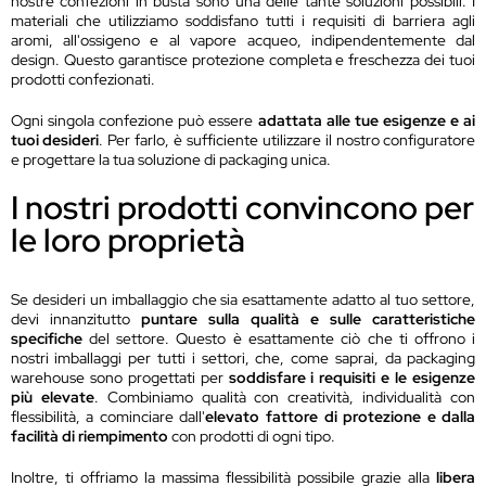
nostre confezioni in busta sono una delle tante soluzioni possibili. I
materiali che utilizziamo soddisfano tutti i requisiti di barriera agli
aromi, all'ossigeno e al vapore acqueo, indipendentemente dal
design. Questo garantisce protezione completa e freschezza dei tuoi
prodotti confezionati.
Ogni singola confezione può essere
adattata alle tue esigenze e ai
tuoi desideri
. Per farlo, è sufficiente utilizzare il nostro configuratore
e progettare la tua soluzione di packaging unica.
I nostri prodotti convincono per
le loro proprietà
Se desideri un imballaggio che sia esattamente adatto al tuo settore,
devi innanzitutto
puntare sulla
qualità e sulle caratteristiche
specifiche
del settore. Questo è esattamente ciò che ti offrono i
nostri imballaggi per tutti i settori, che, come saprai, da packaging
warehouse sono progettati per
soddisfare i requisiti e le esigenze
più elevate
. Combiniamo qualità con creatività, individualità con
flessibilità, a cominciare dall'
elevato fattore di protezione e dalla
facilità di riempimento
con prodotti di ogni tipo.
Inoltre, ti offriamo la massima flessibilità possibile grazie alla
libera