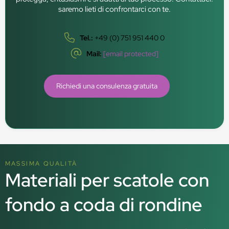
saremo lieti di confrontarci con te.
Tel.:
+49 (0) 751 951 440 0
Mail:
[email protected]
Richiedi una consulenza gratuita
MASSIMA QUALITÀ
Materiali per scatole con
fondo a coda di rondine