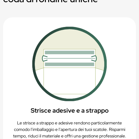
Idoneo per stampa digitale, offset o flessografica
PAP20 – Riciclabile nella raccolta della carta
Strisce adesive e a strappo
Le strisce a strappo e adesive rendono particolarmente
comodo l'imballaggio e l'apertura dei tuoi scatole. Risparmi
tempo, riduci il materiale e offri una gestione professionale.