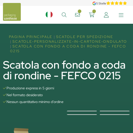
5 Stelle
PAGINA PRINCIPALE
SCATOLE PER SPEDIZIONE
SCATOLE-PERSONALIZZATE-IN-CARTONE-ONDULATO
SCATOLA CON FONDO A CODA DI RONDINE - FEFCO
0215
Scatola con fondo a coda
di rondine - FEFCO 0215
Produzione express in 5 giorni
Nel formato desiderato
Nessun quantitativo minimo d’ordine