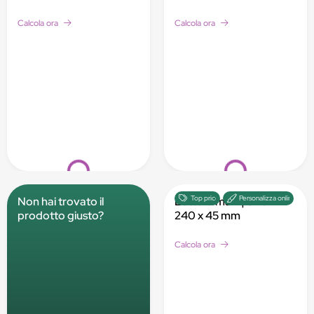
Calcola ora
Calcola ora
Loading...
Loading...
Top price
Personalizza online
Non hai trovato il
Lettera maxi | 340 x
prodotto giusto?
240 x 45 mm
Calcola ora