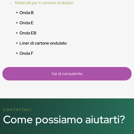
Materiali per il cartone ondulato
Onda B
Onda E
Onda EB
Liner di cartone ondulato
Onda F
Vai al consulente
CONTATTACI
Come possiamo aiutarti?