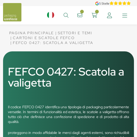
5 Stelle
PAGINA PRINCIPALE
SETTORI E TEMI
CARTONI E SCATOLE FEFCO
FEFCO 0427: SCATOLA A VALIGETTA
FEFCO 0427: Scatola a
valigetta
Il codice FEFCO 0427 identifica una tipologia di packaging particolarmente
versatile. In termini di funzionalità ed estetica, le scatole a valigetta offrono
tutto ciò che definisce una confezione di spedizione e di prodotto di alta
qualità.
proteggono in modo affidabile le merci dagli agenti esterni, sono richiudibili