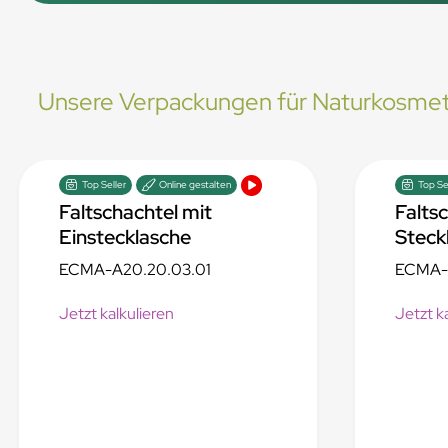
Unsere Verpackungen für Naturkosmet
Top Seller
Online gestalten
Top Se
Faltschachtel mit
Falts
Einstecklasche
Stec
ECMA-A20.20.03.01
ECMA-A
Jetzt kalkulieren
Jetzt k