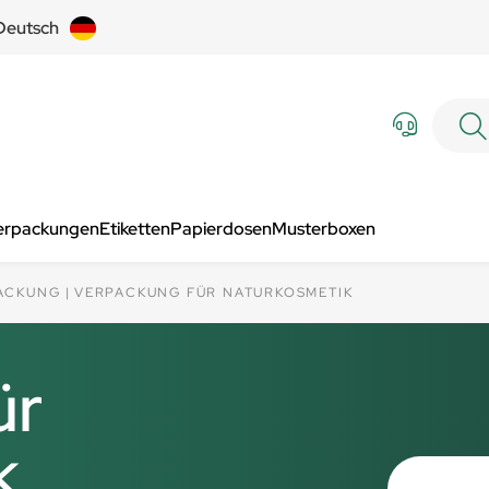
Deutsch
Verpackungen
Etiketten
Papierdosen
Musterboxen
ACKUNG
VERPACKUNG FÜR NATURKOSMETIK
ür
k