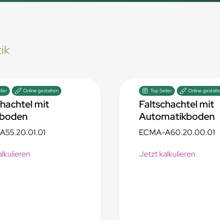
ik
ller
Online gestalten
Top Seller
Online gestalt
chachtel mit
Faltschachtel mit
kboden
Automatikboden
55.20.01.01
ECMA-A60.20.00.01
alkulieren
Jetzt kalkulieren