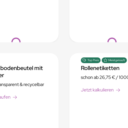
Loading...
Loading...
Top Preis
Meistgekauft
bodenbeutel mit
Rollenetiketten
er
schon ab
26,75 €
/ 100
nsparent & recycelbar
Jetzt kalkulieren
aufen