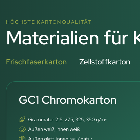
HÖCHSTE KARTONQUALITÄT
Materialien für
Frischfaserkarton
Zellstoffkarton
GC1 Chromokarton
Grammatur 215, 275, 325, 350 g/m²
Außen weiß, innen weiß
Außen glatt, innen rau / natur