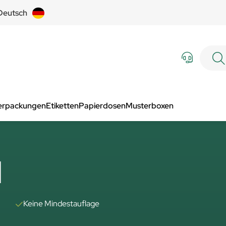
Deutsch
Verpackungen
Etiketten
Papierdosen
Musterboxen
l
Keine Mindestauflage