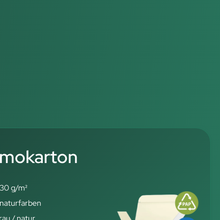
mokarton
30 g/m²
 naturfarben
rau / natur