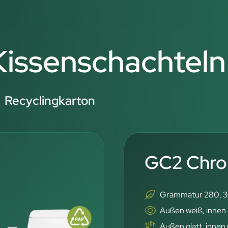
 Kissenschachteln
Recyclingkarton
GC2 Chro
Grammatur 280, 3
Außen weiß, innen
Außen glatt, innen 