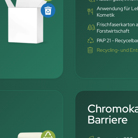
Anwendung für Leb
Kometik
Frischfaserkarton 
Forstwirtschaft
PAP 21 - Recycelbar
Recycling- und En
Chromoka
Barriere