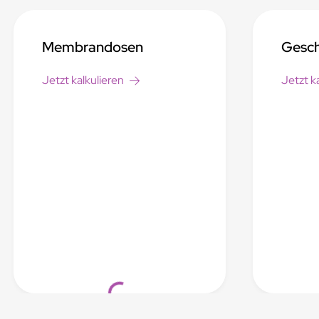
Membrandosen
Gesc
Jetzt kalkulieren
Jetzt k
Loading...