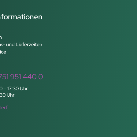
Informationen
n
s- und Lieferzeiten
ice
751 951 440 0
0 – 17:30 Uhr
:30 Uhr
ted]