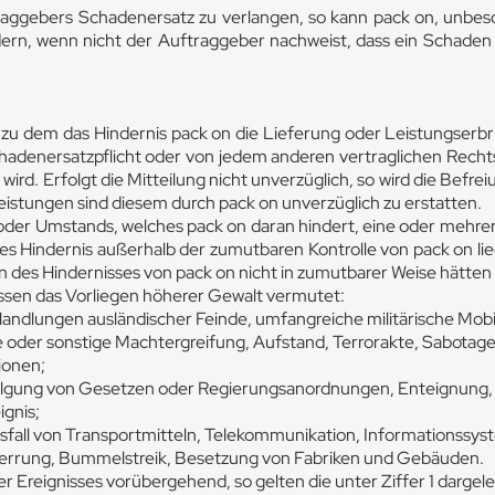
aggebers Schadenersatz zu verlangen, so kann pack on, unbes
ern, wenn nicht der Auftraggeber nachweist, dass ein Schaden 
, zu dem das Hindernis pack on die Lieferung oder Leistungser
 Schadenersatzpflicht oder von jedem anderen vertraglichen Re
 wird. Erfolgt die Mitteilung nicht unverzüglich, so wird die Bef
istungen sind diesem durch pack on unverzüglich zu erstatten.
 oder Umstands, welches pack on daran hindert, eine oder mehre
ses Hindernis außerhalb der zumutbaren Kontrolle von pack on li
en des Hindernisses von pack on nicht in zumutbarer Weise hät
issen das Vorliegen höherer Gewalt vermutet:
ff, Handlungen ausländischer Feinde, umfangreiche militärische Mobi
che oder sonstige Machtergreifung, Aufstand, Terrorakte, Sabotage
ionen;
lgung von Gesetzen oder Regierungsanordnungen, Enteignung, B
ignis;
Ausfall von Transportmitteln, Telekommunikation, Informationssy
ssperrung, Bummelstreik, Besetzung von Fabriken und Gebäuden.
 Ereignisses vorübergehend, so gelten die unter Ziffer 1 dargel