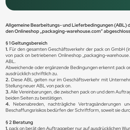
Allgemeine Bearbeitungs- und Lieferbedingungen (ABL) 
den Onlineshop „packaging-warehouse.com“ abgeschlos
§ 1 Geltungsbereich
1.
Für den gesamten Geschäftsverkehr der pack on GmbH (im 
von pack on betriebenen Onlineshop „packaging-warehouse.c
ABL.
Abweichende oder ergänzende Bedingungen erkennt pack on - 
ausdrücklich schriftlich zu.
2.
Diese ABL gelten nur im Geschäftsverkehr mit Unternehme
Stellung neuer ABL von pack on.
3.
Alle Vereinbarungen, die zwischen pack on und dem Auftra
beiden Seiten zu bestätigen.
4.
Nebenabreden, nachträgliche Vertragsänderungen un
Beschaffungsrisikos bedürfen der Schriftform, soweit sie d
§ 2 Beratung
1.
pack on berät den Auftraggeber nur auf ausdrücklichen Wun