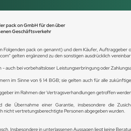
der pack on GmbH für den über
senen Geschäftsverkehr
Folgenden pack on genannt) und dem Käufer, Auftraggeber od
om“ gelten ergänzend zu den sonstigen ausdrücklich vereinbar
auch bei vorbehaltsloser Leistungserbringung oder Zahlungsan
rn im Sinne von § 14 BGB; sie gelten auch für alle zukünfti
ggeber im Rahmen der Vertragsverhandlungen getroffen werden,
d die Übernahme einer Garantie, insbesondere die Zusic
urch nicht vertretungsberechtigte Personen abgegeben wurden.
sch. Insbesondere in unterlassenen Aussagen liegt keine Berat