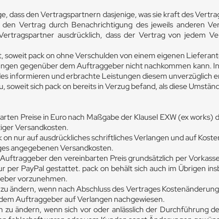
e, dass den Vertragspartnern dasjenige, was sie kraft des Vertr
, den Vertrag durch Benachrichtigung des jeweils anderen Ve
e Vertragspartner ausdrücklich, dass der Vertrag von jedem 
 soweit pack on ohne Verschulden von einem eigenen Lieferanten 
tungen gegenüber dem Auftraggeber nicht nachkommen kann. In 
es informieren und erbrachte Leistungen diesem unverzüglich e
 soweit sich pack on bereits in Verzug befand, als diese Umstän
inbarten Preise in Euro nach Maßgabe der Klausel EXW (ex works
tiger Versandkosten.
on nur auf ausdrückliches schriftliches Verlangen und auf Kost
nges angegebenen Versandkosten.
r Auftraggeber den vereinbarten Preis grundsätzlich per Vorkas
 per PayPal gestattet. pack on behält sich auch im Übrigen ins
ggeber vorzunehmen.
n zu ändern, wenn nach Abschluss des Vertrages Kostenänderunge
 dem Auftraggeber auf Verlangen nachgewiesen.
en zu ändern, wenn sich vor oder anlässlich der Durchführung 