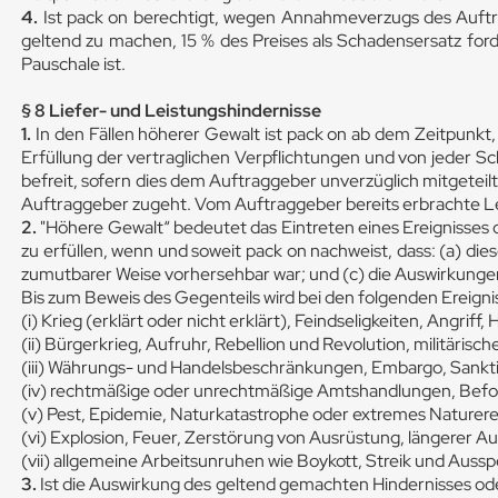
4.
Ist pack on berechtigt, wegen Annahmeverzugs des Auftr
geltend zu machen, 15 % des Preises als Schadensersatz ford
Pauschale ist.
§ 8 Liefer- und Leistungshindernisse
1.
In den Fällen höherer Gewalt ist pack on ab dem Zeitpunkt
Erfüllung der vertraglichen Verpflichtungen und von jeder
befreit, sofern dies dem Auftraggeber unverzüglich mitgeteilt
Auftraggeber zugeht. Vom Auftraggeber bereits erbrachte Le
2.
"Höhere Gewalt“ bedeutet das Eintreten eines Ereignisses
zu erfüllen, wenn und soweit pack on nachweist, dass: (a) die
zumutbarer Weise vorhersehbar war; und (c) die Auswirkung
Bis zum Beweis des Gegenteils wird bei den folgenden Ereign
(i) Krieg (erklärt oder nicht erklärt), Feindseligkeiten, Angri
(ii) Bürgerkrieg, Aufruhr, Rebellion und Revolution, militäris
(iii) Währungs- und Handelsbeschränkungen, Embargo, Sankt
(iv) rechtmäßige oder unrechtmäßige Amtshandlungen, Befo
(v) Pest, Epidemie, Naturkatastrophe oder extremes Naturere
(vi) Explosion, Feuer, Zerstörung von Ausrüstung, längerer 
(vii) allgemeine Arbeitsunruhen wie Boykott, Streik und Au
3.
Ist die Auswirkung des geltend gemachten Hindernisses oder