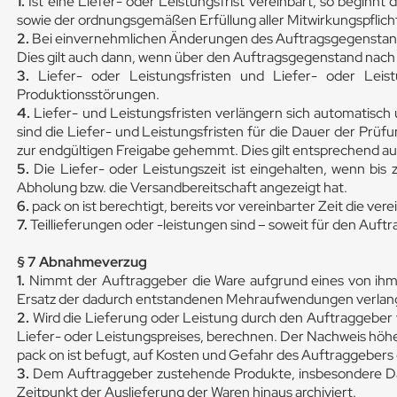
1.
Ist eine Liefer- oder Leistungsfrist vereinbart, so beginnt
sowie der ordnungsgemäßen Erfüllung aller Mitwirkungspflich
2.
Bei einvernehmlichen Änderungen des Auftragsgegenstandes
Dies gilt auch dann, wenn über den Auftragsgegenstand nac
3.
Liefer- oder Leistungsfristen und Liefer- oder Leis
Produktionsstörungen.
4.
Liefer- und Leistungsfristen verlängern sich automatisc
sind die Liefer- und Leistungsfristen für die Dauer der Prü
zur endgültigen Freigabe gehemmt. Dies gilt entsprechend au
5.
Die Liefer- oder Leistungszeit ist eingehalten, wenn bis
Abholung bzw. die Versandbereitschaft angezeigt hat.
6.
pack on ist berechtigt, bereits vor vereinbarter Zeit die ve
7.
Teillieferungen oder -leistungen sind – soweit für den Au
§ 7 Abnahmeverzug
1.
Nimmt der Auftraggeber die Ware aufgrund eines von ihm z
Ersatz der dadurch entstandenen Mehraufwendungen verla
2.
Wird die Lieferung oder Leistung durch den Auftraggeber
Liefer- oder Leistungspreises, berechnen. Der Nachweis höh
pack on ist befugt, auf Kosten und Gefahr des Auftraggeber
3.
Dem Auftraggeber zustehende Produkte, insbesondere Da
Zeitpunkt der Auslieferung der Waren hinaus archiviert.