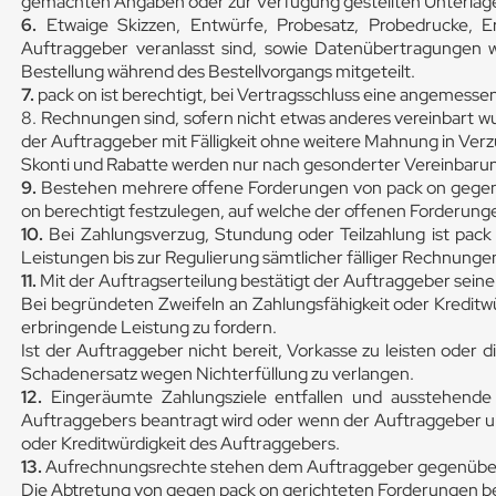
gemachten Angaben oder zur Verfügung gestellten Unterlag
6.
Etwaige Skizzen, Entwürfe, Probesatz, Probedrucke, E
Auftraggeber veranlasst sind, sowie Datenübertragungen 
Bestellung während des Bestellvorgangs mitgeteilt.
7.
pack on ist berechtigt, bei Vertragsschluss eine angemesse
8. Rechnungen sind, sofern nicht etwas anderes vereinbart wu
der Auftraggeber mit Fälligkeit ohne weitere Mahnung in Ver
Skonti und Rabatte werden nur nach gesonderter Vereinbarun
9.
Bestehen mehrere offene Forderungen von pack on gegenü
on berechtigt festzulegen, auf welche der offenen Forderung
10.
Bei Zahlungsverzug, Stundung oder Teilzahlung ist pack 
Leistungen bis zur Regulierung sämtlicher fälliger Rechnung
11.
Mit der Auftragserteilung bestätigt der Auftraggeber seine 
Bei begründeten Zweifeln an Zahlungsfähigkeit oder Kreditwü
erbringende Leistung zu fordern.
Ist der Auftraggeber nicht bereit, Vorkasse zu leisten oder 
Schadenersatz wegen Nichterfüllung zu verlangen.
12.
Eingeräumte Zahlungsziele entfallen und ausstehende 
Auftraggebers beantragt wird oder wenn der Auftraggeber un
oder Kreditwürdigkeit des Auftraggebers.
13.
Aufrechnungsrechte stehen dem Auftraggeber gegenüber An
Die Abtretung von gegen pack on gerichteten Forderungen b