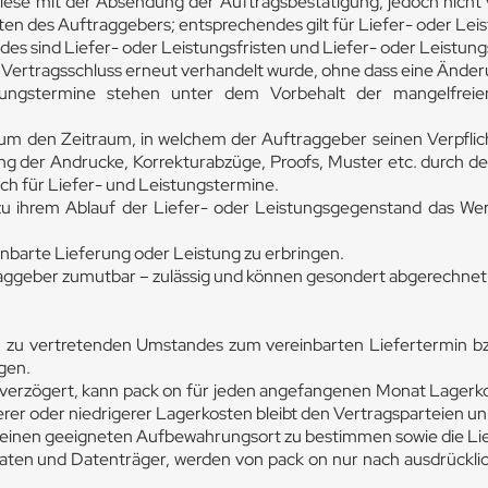
 diese mit der Absendung der Auftragsbestätigung, jedoch nicht v
ten des Auftraggebers; entsprechendes gilt für Liefer- oder Le
 sind Liefer- oder Leistungsfristen und Liefer- oder Leistung
h Vertragsschluss erneut verhandelt wurde, ohne dass eine Ä
tungstermine stehen unter dem Vorbehalt der mangelfreien
h um den Zeitraum, in welchem der Auftraggeber seinen Verpf
fung der Andrucke, Korrekturabzüge, Proofs, Muster etc. durch
ch für Liefer- und Leistungstermine.
 zu ihrem Ablauf der Liefer- oder Leistungsgegenstand das Wer
reinbarte Lieferung oder Leistung zu erbringen.
ftraggeber zumutbar – zulässig und können gesondert abgerechne
u vertretenden Umstandes zum vereinbarten Liefertermin bzw. 
ngen.
 verzögert, kann pack on für jeden angefangenen Monat Lagerko
erer oder niedrigerer Lagerkosten bleibt den Vertragsparteien
s einen geeigneten Aufbewahrungsort zu bestimmen sowie die Li
ten und Datenträger, werden von pack on nur nach ausdrückli