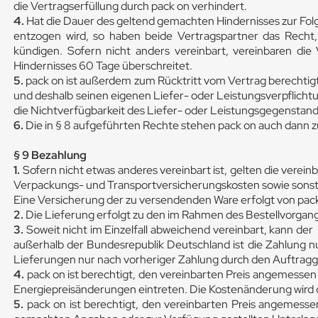
die Vertragserfüllung durch pack on verhindert.
4.
Hat die Dauer des geltend gemachten Hindernisses zur Folg
entzogen wird, so haben beide Vertragspartner das Recht
kündigen. Sofern nicht anders vereinbart, vereinbaren di
Hindernisses 60 Tage überschreitet.
5.
pack on ist außerdem zum Rücktritt vom Vertrag berechtigt,
und deshalb seinen eigenen Liefer- oder Leistungsverpflich
die Nichtverfügbarkeit des Liefer- oder Leistungsgegenstand
6.
Die in § 8 aufgeführten Rechte stehen pack on auch dann zu,
§ 9 Bezahlung
1.
Sofern nicht etwas anderes vereinbart ist, gelten die vere
Verpackungs- und Transportversicherungskosten sowie sons
Eine Versicherung der zu versendenden Ware erfolgt von pack 
2.
Die Lieferung erfolgt zu den im Rahmen des Bestellvorga
3.
Soweit nicht im Einzelfall abweichend vereinbart, kann de
außerhalb der Bundesrepublik Deutschland ist die Zahlung nur
Lieferungen nur nach vorheriger Zahlung durch den Auftra
4.
pack on ist berechtigt, den vereinbarten Preis angemesse
Energiepreisänderungen eintreten. Die Kostenänderung wird
5.
pack on ist berechtigt, den vereinbarten Preis angemess