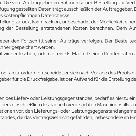
. Die vom Auftraggeber im Rahmen seiner Bestellung zur Verf
ügung gestellten Daten trägt ausschließlich der Auftraggeber. Di
es kostenpflichtigen Datenchecks.
ellung zurück, kann pack on, unbeschadet der Möglichkeit ein
tung der Bestellung entstandenen Kosten berechnen. Dem Au
ber den Fortschritt seiner Aufträge verfolgen. Der Bestellte
chner gespeichert werden.
t wieder löschen, indem er eine E-Mail mit seinen Kundendaten a
roof anzufordern. Entscheidet er sich nach Vorlage des Proofs ni
geber für die Druckfreigabe, ist der Aufwand für die Erstellung 
 des Liefer- oder Leistungsgegenstandes, bedarf es hierzu ein
bers einschließlich des dadurch verursachten Maschinenstillst
rmationen vor, den Lieferungs- oder Leistungsgegenstand angem
des, die das Vertragsziel nicht gefährden, insbesondere im Hin