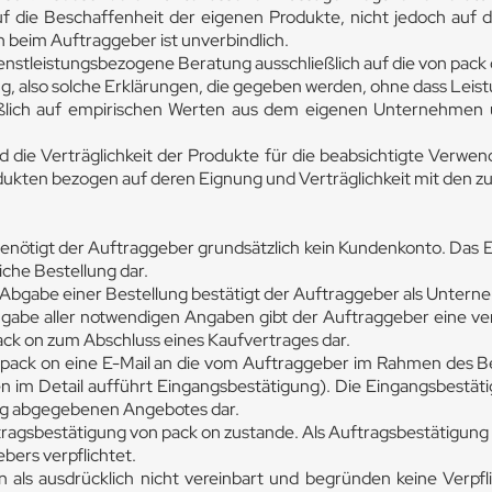
auf die Beschaffenheit der eigenen Produkte, nicht jedoch a
n beim Auftraggeber ist unverbindlich.
ienstleistungsbezogene Beratung ausschließlich auf die von pack
ng, also solche Erklärungen, die gegeben werden, ohne dass Lei
eßlich auf empirischen Werten aus dem eigenen Unternehmen 
die Verträglichkeit der Produkte für die beabsichtigte Verwendu
ukten bezogen auf deren Eignung und Verträglichkeit mit den 
ötigt der Auftraggeber grundsätzlich kein Kundenkonto. Das Ei
iche Bestellung dar.
bgabe einer Bestellung bestätigt der Auftraggeber als Unterne
gabe aller notwendigen Angaben gibt der Auftraggeber eine verb
ck on zum Abschluss eines Kaufvertrages dar.
pack on eine E-Mail an die vom Auftraggeber im Rahmen des B
en im Detail aufführt Eingangsbestätigung). Die Eingangsbestäti
ung abgegebenen Angebotes dar.
ragsbestätigung von pack on zustande. Als Auftragsbestätigung 
bers verpflichtet.
 als ausdrücklich nicht vereinbart und begründen keine Verpf