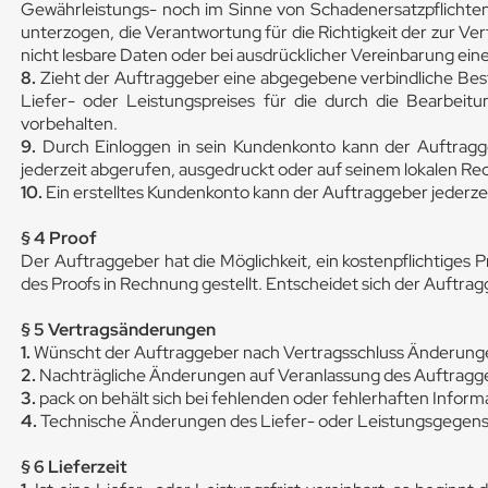
Gewährleistungs- noch im Sinne von Schadenersatzpflichten
unterzogen, die Verantwortung für die Richtigkeit der zur Verf
nicht lesbare Daten oder bei ausdrücklicher Vereinbarung ein
8.
Zieht der Auftraggeber eine abgegebene verbindliche Best
Liefer- oder Leistungspreises für die durch die Bearbei
vorbehalten.
9.
Durch Einloggen in sein Kundenkonto kann der Auftragge
jederzeit abgerufen, ausgedruckt oder auf seinem lokalen Re
10.
Ein erstelltes Kundenkonto kann der Auftraggeber jederzei
§ 4 Proof
Der Auftraggeber hat die Möglichkeit, ein kostenpflichtiges P
des Proofs in Rechnung gestellt. Entscheidet sich der Auftrag
§ 5 Vertragsänderungen
1.
Wünscht der Auftraggeber nach Vertragsschluss Änderungen
2.
Nachträgliche Änderungen auf Veranlassung des Auftragge
3.
pack on behält sich bei fehlenden oder fehlerhaften Info
4.
Technische Änderungen des Liefer- oder Leistungsgegenstan
§ 6 Lieferzeit