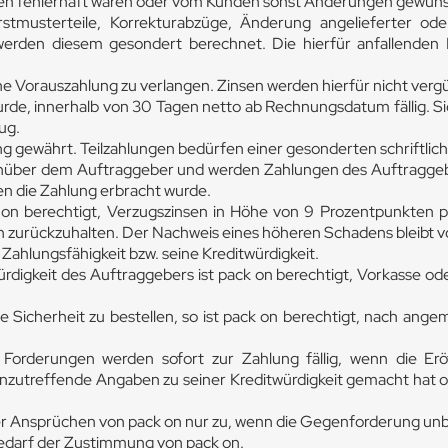
en fehlerhaft waren oder vom Kunden sonst Änderungen gewün
rstmusterteile, Korrekturabzüge, Änderung angelieferter od
werden diesem gesondert berechnet. Die hierfür anfallenden 
ne Vorauszahlung zu verlangen. Zinsen werden hierfür nicht verg
rde, innerhalb von 30 Tagen netto ab Rechnungsdatum fällig. Si
zug.
g gewährt. Teilzahlungen bedürfen einer gesonderten schriftlic
ber dem Auftraggeber und werden Zahlungen des Auftraggebers
en die Zahlung erbracht wurde.
on berechtigt, Verzugszinsen in Höhe von 9 Prozentpunkten p.
en zurückzuhalten. Der Nachweis eines höheren Schadens bleibt v
Zahlungsfähigkeit bzw. seine Kreditwürdigkeit.
rdigkeit des Auftraggebers ist pack on berechtigt, Vorkasse od
die Sicherheit zu bestellen, so ist pack on berechtigt, nach a
Forderungen werden sofort zur Zahlung fällig, wenn die Er
zutreffende Angaben zu seiner Kreditwürdigkeit gemacht hat o
sprüchen von pack on nur zu, wenn die Gegenforderung unbestri
edarf der Zustimmung von pack on.