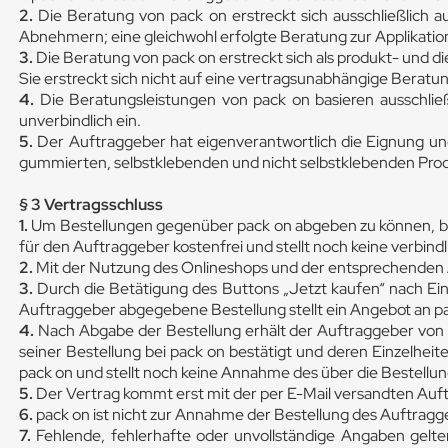
2.
Die Beratung von pack on erstreckt sich ausschließlich 
Abnehmern; eine gleichwohl erfolgte Beratung zur Applikatio
3.
Die Beratung von pack on erstreckt sich als produkt- und d
Sie erstreckt sich nicht auf eine vertragsunabhängige Beratu
4.
Die Beratungsleistungen von pack on basieren ausschli
unverbindlich ein.
5.
Der Auftraggeber hat eigenverantwortlich die Eignung und 
gummierten, selbstklebenden und nicht selbstklebenden Prod
§ 3 Vertragsschluss
1.
Um Bestellungen gegenüber pack on abgeben zu können, ben
für den Auftraggeber kostenfrei und stellt noch keine verbindl
2.
Mit der Nutzung des Onlineshops und der entsprechenden A
3.
Durch die Betätigung des Buttons „Jetzt kaufen“ nach Ein
Auftraggeber abgegebene Bestellung stellt ein Angebot an pa
4.
Nach Abgabe der Bestellung erhält der Auftraggeber von 
seiner Bestellung bei pack on bestätigt und deren Einzelheit
pack on und stellt noch keine Annahme des über die Bestell
5.
Der Vertrag kommt erst mit der per E-Mail versandten Auft
6.
pack on ist nicht zur Annahme der Bestellung des Auftragge
7.
Fehlende, fehlerhafte oder unvollständige Angaben gelten