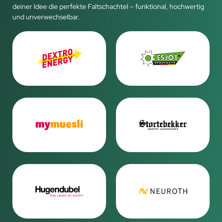
deiner Idee die perfekte Faltschachtel – funktional, hochwertig
und unverwechselbar.