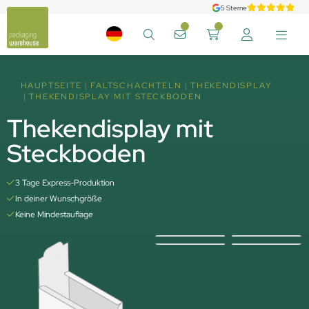
5 Sterne
HAUPTSEITE
FALTSCHACHTELN
THEKENDISPLAY
THEKENDISPLAY MIT STECKBODEN
Thekendisplay mit
Steckboden
3 Tage Express-Produktion
In deiner Wunschgröße
Keine Mindestauflage