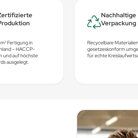
Zertifizierte
Nachhaltige
Produktion
Verpackung
m² Fertigung in
Recycelbare Materialien
hland – HACCP-
gesetzeskonform umge
m und auf höchste
für echte Kreislaufwirts
ds ausgelegt.