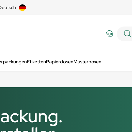
Deutsch
Verpackungen
Etiketten
Papierdosen
Musterboxen
ackung.