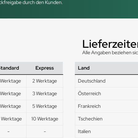
uckfreigabe durch den Kunden.
Lieferzeite
Alle Angaben beziehen si
Standard
Express
Land
 Werktage
2 Werktage
Deutschland
 Werktage
3 Werktage
Österreich
 Werktage
5 Werktage
Frankreich
4 Werktage
10 Werktage
Tschechien
-
-
Italien