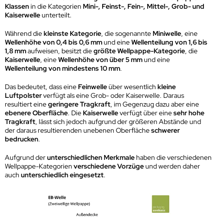
Klassen
in die Kategorien
Mini-, Feinst-, Fein-, Mittel-, Grob- und
Kaiserwelle
unterteilt.
Während die
kleinste Kategorie
, die sogenannte
Miniwelle
, eine
Wellenhöhe von 0,4 bis 0,6 mm
und eine
Wellenteilung von 1,6 bis
1,8 mm
aufweisen, besitzt die
größte Wellpappe-Kategorie
, die
Kaiserwelle
, eine
Wellenhöhe von über 5 mm
und eine
Wellenteilung von mindestens 10 mm
.
Das bedeutet, dass eine
Feinwelle
über wesentlich
kleine
Luftpolster
verfügt als eine Grob- oder Kaiserwelle. Daraus
resultiert eine
geringere Tragkraft
, im Gegenzug dazu aber eine
ebenere Oberfläche
. Die
Kaiserwelle
verfügt über eine
sehr hohe
Tragkraft
, lässt sich jedoch aufgrund der größeren Abstände und
der daraus resultierenden unebenen Oberfläche
schwerer
bedrucken
.
Aufgrund der
unterschiedlichen Merkmale
haben die verschiedenen
Wellpappe-Kategorien
verschiedene Vorzüge
und werden daher
auch
unterschiedlich eingesetzt
.