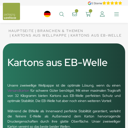
5 Sterne
HAUPTSEITE
BRANCHEN & THEMEN
KARTONS AUS WELLPAPPE
KARTONS AUS EB-WELLE
Kartons aus EB-Welle
Unsere zweiwellige Wellpappe ist die optimale Lösung, wenn du einen
Versandkarton
für schwere Güter benötigst. Mit einer maximalen Tragkraft
von 32 Kilogramm bieten Kartons aus EB-Welle perfekten Schutz und
optimale Stabilität. Die EB-Welle hat aber noch einen weiteren Vorteil:
Während die BWelle als Innenwand perfekte Stabilität garantiert, verleiht
die feinere E-Welle als Außenwand dem Karton hervorragende
Druckeigenschaften durch ihre glatte Oberfläche. Unser zweiwelliger
Karton vereint so das beste beider Wellen.