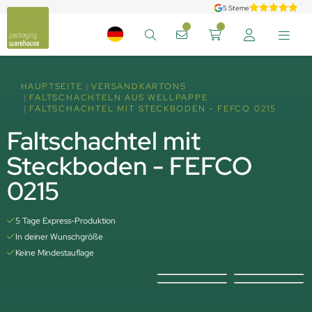
5 Sterne
HAUPTSEITE
VERSANDKARTONS
FALTSCHACHTELN AUS WELLPAPPE
FALTSCHACHTEL MIT STECKBODEN - FEFCO 0215
Faltschachtel mit
Steckboden - FEFCO
0215
5 Tage Express-Produktion
In deiner Wunschgröße
Keine Mindestauflage