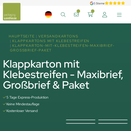
5 Sterne
HAUPTSEITE
VERSANDKARTONS
KLAPPKARTONS MIT KLEBESTREIFEN
KLAPPKARTON-MIT-KLEBESTREIFEN-MAXIBRIEF-
GROSSBRIEF-PAKET
Klappkarton mit
Klebestreifen - Maxibrief,
Großbrief & Paket
5 Tage Express-Produktion
Keine Mindestauflage
Kostenloser Versand