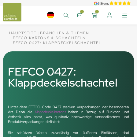
5 Sterne
HAUPTSEITE
BRANCHEN & THEMEN
FEFCO KARTONS & SCHACHTELN
FEFCO 0427: KLAPPDECKELSCHACHTEL
FEFCO 0427:
Klappdeckelschachtel
Hinter dem FEFCO-Code 0427 stecken Verpackungen der besonderen
Art. Denn die
Klappdeckelkartons
halten in Bezug auf Funktion und
Ästhetik alles parat, was qualitativ hochwertige Versandkartons und
Produktverpackungen definiert:
Sie schützen Waren zuverlässig vor äußeren Einflüssen, sind