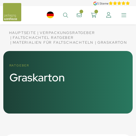
5 Sterne
HAUPTSEITE
VERPACKUNGSRATGEBER
FALTSCHACHTEL RATGEBER
MATERIALIEN FÜR FALTSCHACHTELN
GRASKARTON
RATGEBER
Graskarton