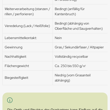
Weiterverarbeitung (stanzen /
Bedingt (anfällig für
rillen / perforieren)
Kantenbruch)
Bedingt (abhängig von
Veredelung (Lack / Heißfolie)
Oberfläche und Saugverhalten)
Lebensmittelkontakt:
Nein
Gewinnung
Gras / Sekundärfaser / Altpapier
Nachhaltigkeit
Vollständig recycelbar
Flächengewicht
Ca. 250 bis 550 g/㎡
Niedrig (vom Grasanteil
Biegesteifigkeit
abhängig)
Die Optik und Struktur des Graskartons kann Einfluss auf die