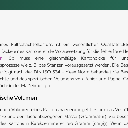
nes Faltschachtelkartons ist ein wesentlicher Qualitätsfak
Dicke eines Kartons ist die Voraussetzung für die fehlerfreie H
ln
. So muss eine gleichmäßige Kartondicke für unter
sprozesse wie z. B. das Stanzen vorausgesetzt werden. Die B
erfolgt nach der DIN ISO 534 – diese Norm behandelt die B
ichte und des spezifischen Volumens von Papier und Pappe. 
tärke in der Maßeinheit µm.
fische Volumen
schen Volumen eines Kartons wiederum geht es um das Verhäl
cke und der flächenbezogenen Masse (Grammatur). Sie beschr
es Kartons in Kubikzentimeter pro Gramm (cm³/g). Wenn das