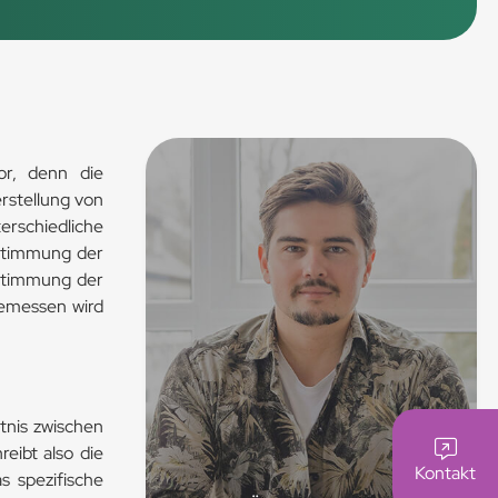
tor, denn die
erstellung von
schiedliche
estimmung der
estimmung der
Gemessen wird
tnis zwischen
eibt also die
Kontakt
 spezifische