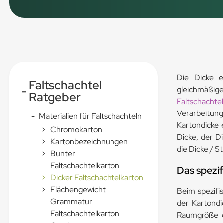
Die Dicke ei
Faltschachtel
-
gleichmäßige 
Ratgeber
Faltschachte
Verarbeitung
-
Materialien für Faltschachteln
Kartondicke 
>
Chromokarton
Dicke, der D
>
Kartonbezeichnungen
die Dicke / S
>
Bunter
Faltschachtelkarton
Das spezi
>
Dicker Faltschachtelkarton
>
Flächengewicht
Beim spezifi
Grammatur
der Kartondi
Faltschachtelkarton
Raumgröße d