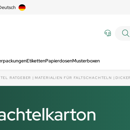
Deutsch
Verpackungen
Etiketten
Papierdosen
Musterboxen
TEL RATGEBER
MATERIALIEN FÜR FALTSCHACHTELN
DICKE
achtelkarton