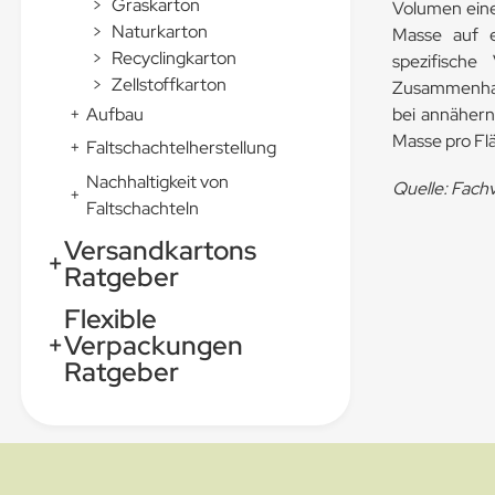
>
Graskarton
Volumen eines
>
Naturkarton
Masse auf e
>
Recyclingkarton
spezifische
>
Zellstoffkarton
Zusammenhan
+
Aufbau
bei annähern
Masse pro Flä
+
Faltschachtelherstellung
Nachhaltigkeit von
Quelle: Fachv
+
Faltschachteln
Versandkartons
+
Ratgeber
Flexible
+
Verpackungen
Ratgeber