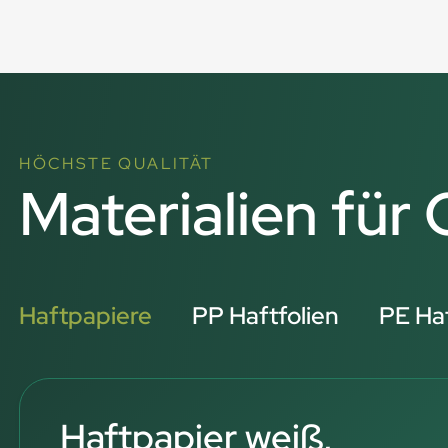
HÖCHSTE QUALITÄT
Materialien für 
Haftpapiere
PP Haftfolien
PE Haf
Haftpapier weiß,