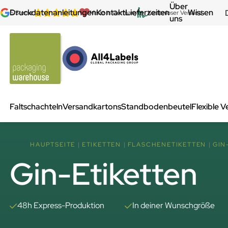
Über
Druckdatenanleitungen
Kontakt
Lieferzeiten
Wissen
5 Sterne
Made in Germany
Kostenloser Versand
uns
Faltschachteln
Versandkartons
Standbodenbeutel
Flexible 
HAUPTSEITE
ETIKETTEN
FLASCHENETIKETTEN
GIN
Gin-Etiketten
48h Express-Produktion
In deiner Wunschgröße