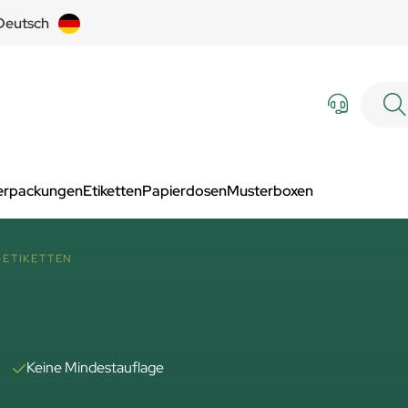
Deutsch
Verpackungen
Etiketten
Papierdosen
Musterboxen
-ETIKETTEN
Keine Mindestauflage