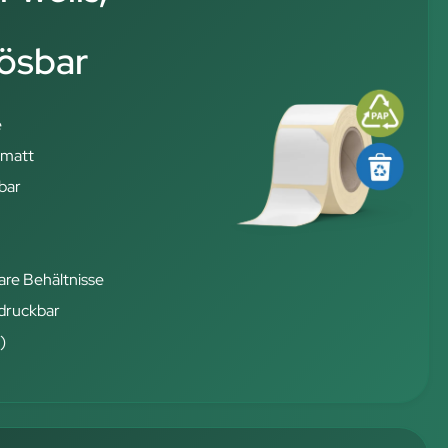
ösbar
e
 matt
bar
are Behältnisse
druckbar
)