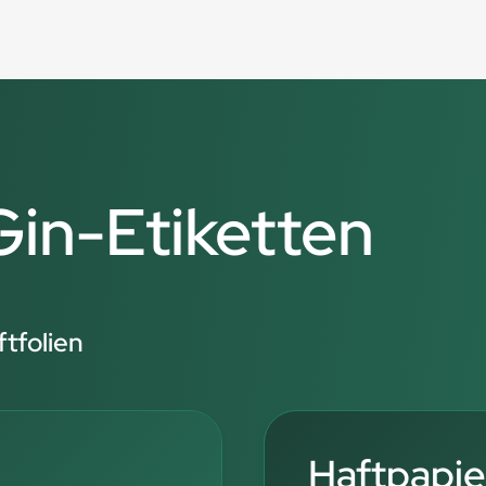
Gin-Etiketten
tfolien
Haftpapie