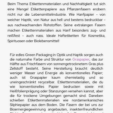
Beim Thema Etikettenmaterialien und Nachhaltigkeit tut sich
eine Menge! Etikettenpapiere aus Pflanzenfasern erobern
nicht nur die Lebensmittelindustrie. Wie Hanfpapier - von
weicher Haptik, von Natur aus hell und bestens bedruckbar -
aus nachwachsenden Rohstoffen. Seine extralangen Fasern
machen Etikettenmaterialien aus Hanf besonders zug- und
reißfest - auch nass. Ideale Haftetiketten für Kosmetika,
Spirituosen oder Biolebensmittel!
Für edles Green Packaging in Optik und Haptik sorgen auch
die naturnahe Farbe und Struktur von
Graspapier
, das zur
Hälfte aus Frischfasern von sonnengetrocknetem Gras plus
Zellstoff besteht. Seine Herstellung braucht deutlich
weniger Wasser und Energie als konventionelles Papier;
auch ist Graspapier kaum chemielastig und so
uneingeschränkt recycelbar. Etikettenmaterialien, die du
wie konventionelles Papier bedrucken sowie mit
Heißfolienprägung oder Stanzungen versehen kannst, aber
die für trockene Umgebungen gemacht sind. Daneben
schießen Etikettenmaterialien wie nordamerikanisches
Silphiepapier aus dem Boden. Die Fasern der bei uns zur
Bioernergiegewinnung angebauten, insektenfreundlichen