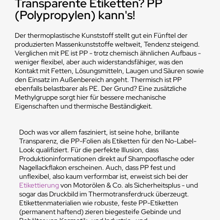
Transparente Etiketten? PP
(Polypropylen) kann's!
Der thermoplastische Kunststoff stellt gut ein Fünftel der
produzierten Massenkunststoffe weltweit, Tendenz steigend.
Verglichen mit PE ist PP - trotz chemisch ähnlichen Aufbaus -
weniger flexibel, aber auch widerstandsfähiger, was den
Kontakt mit Fetten, Lösungsmitteln, Laugen und Säuren sowie
den Einsatz im Außenbereich angeht. Thermisch ist PP
ebenfalls belastbarer als PE. Der Grund? Eine zusätzliche
Methylgruppe sorgt hier für bessere mechanische
Eigenschaften und thermische Beständigkeit.
Doch was vor allem fasziniert, ist seine hohe, brillante
Transparenz, die PP-Folien als Etiketten für den No-Label-
Look qualifiziert. Für die perfekte Illusion, dass
Produktioninformationen direkt auf Shampooflasche oder
Nagellackflakon erscheinen. Auch, dass PP fest und
unflexibel, also kaum verformbar ist, erweist sich bei der
Etikettierung
von Motorölen & Co. als Sicherheitsplus - und
sogar das Druckbild im Thermotransferdruck überzeugt.
Etikettenmaterialien wie robuste, feste PP-Etiketten
(permanent haftend) zieren biegesteife Gebinde und