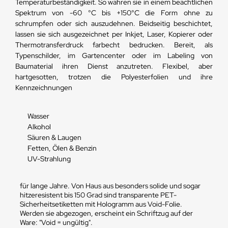
Temperaturbeständigkeit. So wahren sie in einem beachtlichen
Spektrum von -60 °C bis +150°C die Form ohne zu
schrumpfen oder sich auszudehnen. Beidseitig beschichtet,
lassen sie sich ausgezeichnet per Inkjet, Laser, Kopierer oder
Thermotransferdruck farbecht bedrucken. Bereit, als
Typenschilder, im Gartencenter oder im Labeling von
Baumaterial ihren Dienst anzutreten. Flexibel, aber
hartgesotten, trotzen die Polyesterfolien und ihre
Kennzeichnungen
Wasser
Alkohol
Säuren & Laugen
Fetten, Ölen & Benzin
UV-Strahlung
für lange Jahre. Von Haus aus besonders solide und sogar
hitzeresistent bis 150 Grad sind transparente PET-
Sicherheitsetiketten mit Hologramm aus Void-Folie.
Werden sie abgezogen, erscheint ein Schriftzug auf der
Ware: "Void = ungültig".