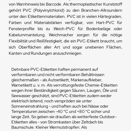
von Warnhinweis bis Barcode. Als thermoplastischer Kunststoff
gehört PVC (Polyvinylchlorid) zu den Branchen-Allroundern
unter den Etikettenmaterialien. PVC ist in vielen Härtegraden,
Farben und Materialstärken verfügbar, von Hart-PVC für
Fensterprofile bis zu Weich-PVC für Bodenbeläge oder
Kabelummantelung. Weichmacher sorgen für die nötige
Flexibilität und Reißfestigkeit, die ein PVC-Etikett braucht, um
sich Oberflächen aller Art und sogar unebenen Flächen,
Kanten und Rundungen anzuschmiegen.
Dehnbare PVC-Etiketten haften permanent auf
verformbaren und nicht verformbaren Behältnissen
gleichermaßen - als Autoetikett, Markenaufkleber,
Warnetikett u. v. m. Als verrottungsfeste Chemie-Etiketten
wegen ihrer Beständigkeit gegen Säuren, Laugen, Öle und
Seewasser geschätzt, sind PVC-Etiketten zudem weder
elektrisch leitend, noch verspröden sie unter
Sonneneinstrahlung - und haften auch bei Nässe oder
Temperaturen zwischen -40 °C und +80 °C sicher und
lange Zeit. So geben sie draußen als wetterfeste Outdoor-
Etiketten alles - von Stromkasten über Zeltdach bis
Baumschule. Kleiner Wermutstropfen: Als