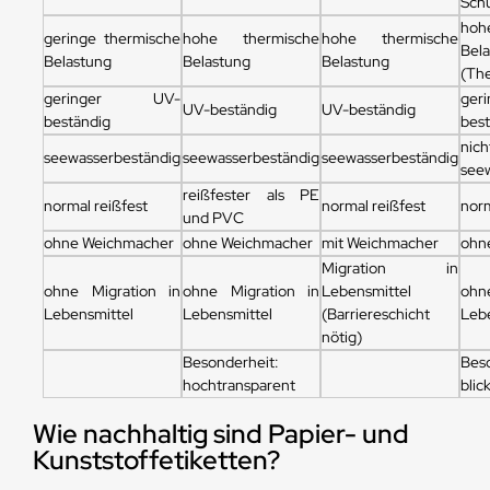
Sch
hoh
geringe thermische
hohe thermische
hohe thermische
Bel
Belastung
Belastung
Belastung
(The
geringer UV-
ge
UV-beständig
UV-beständig
beständig
bes
nich
seewasserbeständig
seewasserbeständig
seewasserbeständig
see
reißfester als PE
normal reißfest
normal reißfest
norm
und PVC
ohne Weichmacher
ohne Weichmacher
mit Weichmacher
ohn
Migration in
ohne Migration in
ohne Migration in
Lebensmittel
ohn
Lebensmittel
Lebensmittel
(Barriereschicht
Leb
nötig)
Besonderheit:
Bes
hochtransparent
blic
Wie nachhaltig sind Papier- und
Kunststoffetiketten?