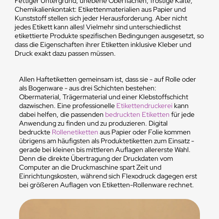
Fettiger Untergrund, unebene Oberflächen, frostige Kälte,
Chemikalienkontakt: Etikettenmaterialien aus Papier und
Kunststoff stellen sich jeder Herausforderung. Aber nicht
jedes Etikett kann alles! Vielmehr sind unterschiedlichst
etikettierte Produkte spezifischen Bedingungen ausgesetzt, so
dass die Eigenschaften ihrer Etiketten inklusive Kleber und
Druck exakt dazu passen müssen.
Allen Haftetiketten gemeinsam ist, dass sie - auf Rolle oder
als Bogenware - aus drei Schichten bestehen:
Obermaterial, Trägermaterial und einer Klebstoffschicht
dazwischen. Eine professionelle
Etikettendruckerei
kann
dabei helfen, die passenden
bedruckten Etiketten
für jede
Anwendung zu finden und zu produzieren. Digital
bedruckte
Rollenetiketten
aus Papier oder Folie kommen
übrigens am häufigsten als Produktetiketten zum Einsatz -
gerade bei kleinen bis mittleren Auflagen allererste Wahl.
Denn die direkte Übertragung der Druckdaten vom
Computer an die Druckmaschine spart Zeit und
Einrichtungskosten, während sich Flexodruck dagegen erst
bei größeren Auflagen von Etiketten-Rollenware rechnet.