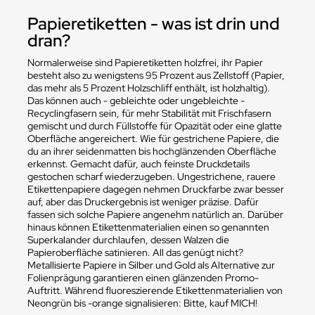
Papieretiketten - was ist drin und
dran?
Normalerweise sind Papieretiketten holzfrei, ihr Papier
besteht also zu wenigstens 95 Prozent aus Zellstoff (Papier,
das mehr als 5 Prozent Holzschliff enthält, ist holzhaltig).
Das können auch - gebleichte oder ungebleichte -
Recyclingfasern sein, für mehr Stabilität mit Frischfasern
gemischt und durch Füllstoffe für Opazität oder eine glatte
Oberfläche angereichert. Wie für gestrichene Papiere, die
du an ihrer seidenmatten bis hochglänzenden Oberfläche
erkennst. Gemacht dafür, auch feinste Druckdetails
gestochen scharf wiederzugeben. Ungestrichene, rauere
Etikettenpapiere dagegen nehmen Druckfarbe zwar besser
auf, aber das Druckergebnis ist weniger präzise. Dafür
fassen sich solche Papiere angenehm natürlich an. Darüber
hinaus können Etikettenmaterialien einen so genannten
Superkalander durchlaufen, dessen Walzen die
Papieroberfläche satinieren. All das genügt nicht?
Metallisierte Papiere in Silber und Gold als Alternative zur
Folienprägung garantieren einen glänzenden Promo-
Auftritt. Während fluoreszierende Etikettenmaterialien von
Neongrün bis -orange signalisieren: Bitte, kauf MICH!