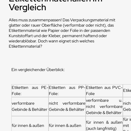
Vergleich
Alles muss zusammenpassen! Das Verpackungsmaterial mit
glatter oder rauer Oberfläche (verformbar oder nicht), das
Etikettenmaterial wie Papier oder Folie in der passenden
Kunststoffart und der Kleber, permanent haftend oder
wiederablösbar. Doch wann eignet sich welches
Etikettenmaterial?
Ein vergleichender Überblick:
Etiketten aus PE-
Etiketten aus PP-
Etiketten aus PVC-
Etik
Folie:
Folie:
Folie
verformbare u.
verformbare
nicht verformbare
nic
nicht verformbare
Gebinde & Behälter
Gebinde & Behälter
Geb
Gebinde & Behälter
für 
für innen & außen
für innen & außen
für innen & außen
mit
(auch langfristig)