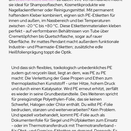
sie ideal für Shampooflaschen, Kosmetikprodukte wie
Nagellackentferner oder Reinigungsmittel. Mit permanent
haftendem Kleber kombiniert, eignen sich PE-Etiketten für
innen und außen, im Nassbereich und bei Temperaturen
zwischen -20 °C bis +80 °C. Diese Etikettenmaterialien kleben
perfekt - auf verformbaren Behältnissen von Tube über
Cremetöpfchen bis Quetschflasche, sogar auf rauer
Oberfläche. Ihr mattes Pendant macht außerdem funktionale
Industrie- und Pharmazie-Etiketten; zusätzliche edle
Heißfolienprägung toppt die Optik.
Und dass sich flexibles, toxikologisch unbedenkliches PE
zudem gut recyceln lässt, liegt an dem, was PE zu PE
macht: Die Verkettung der Gase Propen und Ethen zum
thermoplastischen Kunststoff - unter Hitze, hohem Druck
und durch einen Katalysator. Wird PE erneut erhitzt, zerfällt
es wieder in seine Grundbestandteile. Des Weiteren spricht
für preisgünstige Polyethylen-Folie, das sie keinen
Schwefel, Halogen oder Chlor enthält. Du willst PE-Folie
bedrucken, stanzen und weiterverarbeiten? Kein Problem.
Und speziell vorbehandelt, kommt PE-Folie auch als
Dokumentenfolie für Siegel und Prüfplaketten zum Einsatz
- oder im Thermotransferdruck mit Thermotransferband -
für Obst- und Gemüse-Etiketten on demand. Dennoch: Es