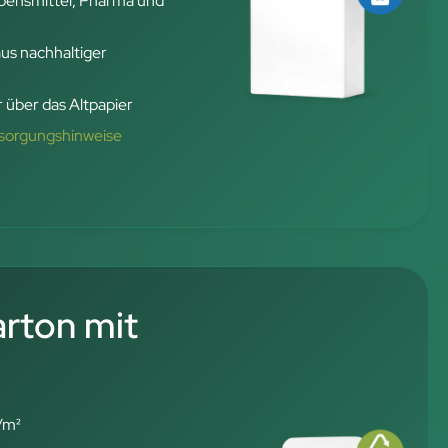
ensmittel, Pharma und
aus nachhaltiger
 über das Altpapier
tsorgungshinweise
rton mit
/m²