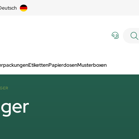
Deutsch
Verpackungen
Etiketten
Papierdosen
Musterboxen
GER
nger