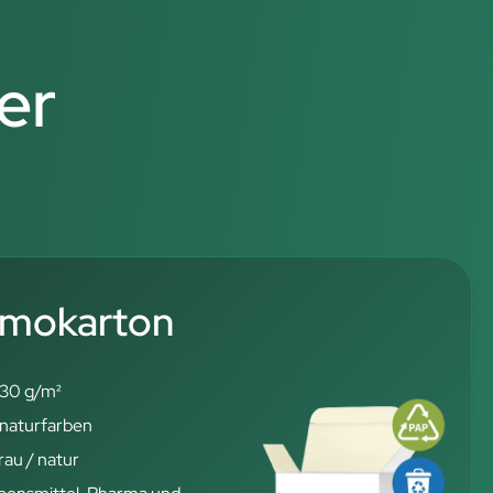
er
mokarton
30 g/m²
 naturfarben
rau / natur