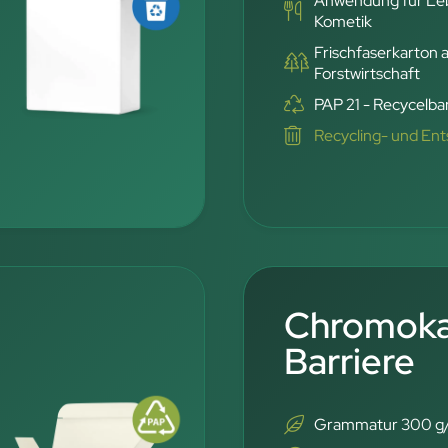
Anwendung für Leb
Kometik
Frischfaserkarton 
Forstwirtschaft
PAP 21 - Recycelbar
Recycling- und En
Chromoka
Barriere
Grammatur 300 g