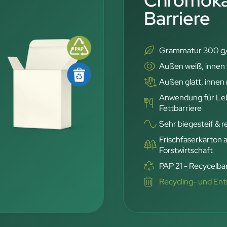
Chromoka
Barriere
Grammatur 300 g
Außen weiß, innen
Außen glatt, innen 
Anwendung für Lebe
Fettbarriere
Sehr biegesteif & r
Frischfaserkarton 
Forstwirtschaft
PAP 21 - Recycelbar
Recycling- und En