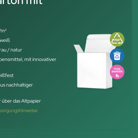
rton mit
/m²
 weiß
rau / natur
nsmittel, mit innovativer
eißfest
aus nachhaltiger
 über das Altpapier
tsorgungshinweise