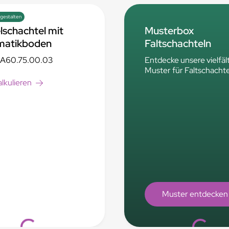
 gestalten
lschachtel mit
Musterbox
matikboden
Faltschachteln
A60.75.00.03
Entdecke unsere vielfäl
Muster für Faltschachte
alkulieren
Loading...
Loading..