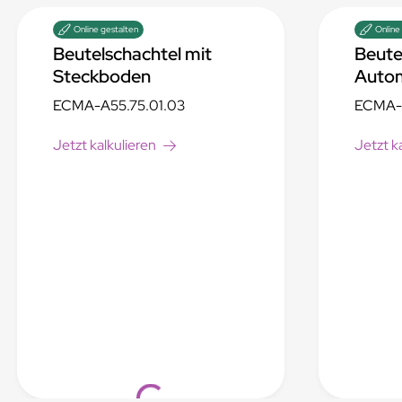
Online gestalten
Online
Beutelschachtel mit
Beute
Steckboden
Auto
ECMA-A55.75.01.03
ECMA-
Jetzt kalkulieren
Jetzt k
Loading...