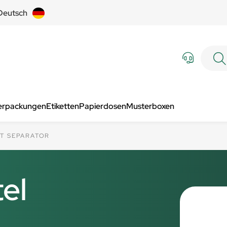
Deutsch
Verpackungen
Etiketten
Papierdosen
Musterboxen
IT SEPARATOR
el