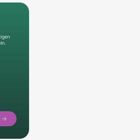
tigen
ln.
.