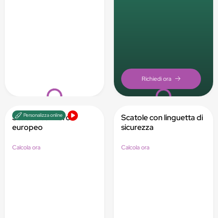
Loading...
Loading...
Personalizza online
Scatole con foro
Scatole con linguetta di
europeo
sicurezza
Calcola ora
Calcola ora