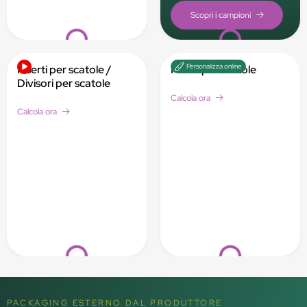
Loading...
Loading...
Personalizza online
Inserti per scatole /
Fasce per scatole
Divisori per scatole
Calcola ora
Calcola ora
Loading...
Loading...
PACKAGING ESTERNO DAL PRODUTTORE