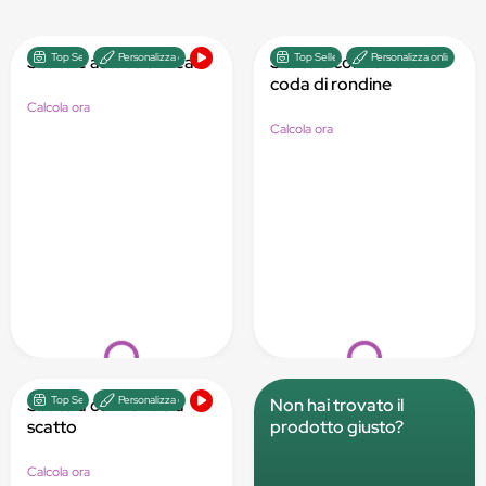
Top Seller
Personalizza online
Top Seller
Personalizza online
Scatole astuccio lineari
Scatola con fondo a
coda di rondine
Calcola ora
Calcola ora
Loading...
Loading...
Top Seller
Personalizza online
Scatola con fondo a
Non hai trovato il
scatto
prodotto giusto?
Calcola ora