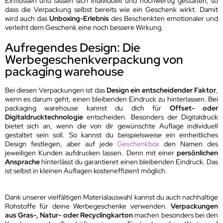
Einflüssen und lassen sich individuell und hochwertig gestalten, so
dass die Verpackung selbst bereits wie ein Geschenk wirkt. Damit
wird auch das
Unboxing-Erlebnis
des Beschenkten emotionaler und
verleiht dem Geschenk eine noch bessere Wirkung.
Aufregendes Design: Die
Werbegeschenkverpackung von
packaging warehouse
Bei diesen Verpackungen ist das
Design ein entscheidender Faktor
,
wenn es darum geht, einen bleibenden Eindruck zu hinterlassen. Bei
packaging warehouse kannst du dich für
Offset- oder
Digitaldrucktechnologie
entscheiden. Besonders der Digitaldruck
bietet sich an, wenn die von dir gewünschte Auflage individuell
gestaltet sein soll. So kannst du beispielsweise ein einheitliches
Design festlegen, aber auf jede
Geschenkbox
den Namen des
jeweiligen Kunden aufdrucken lassen. Denn mit einer
persönlichen
Ansprache
hinterlässt du garantieret einen bleibenden Eindruck. Das
ist selbst in kleinen Auflagen kosteneffizient möglich.
Dank unserer vielfältigen Materialauswahl kannst du auch nachhaltige
Rohstoffe für deine Werbegeschenke verwenden.
Verpackungen
aus Gras-, Natur- oder Recyclingkarton
machen besonders bei den