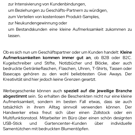
zur Intensivierung von Kundenbindungen,
um Beziehungen zu Geschäfts-Partnern zu würdigen,
zum Verteilen von kostenlosen Produkt-Samples,
zur Neukundengewinnung oder
um Bestandskunden eine kleine Aufmerksamkeit zukommen zu
lassen.
Ob es sich nun um Geschäftspartner oder um Kunden handelt:
Kleine
Aufmerksamkeiten kommen immer gut an
, ob B2B oder B2C.
Kugelschreiber und Stifte, Notizbücher und Blöcke, aber auch
bedruckte Getränkeflaschen, Flaschen, Uhren, T-Shirts, Tassen oder
Basecaps gehören zu den wohl beliebtesten Give Aways. Der
Kreativität sind hier jedoch keine Grenzen gesetzt.
Werbegeschenke können auch
speziell auf die jeweilige Branche
abgestimmt
sein. So erhalten die Beschenkten nicht nur eine kleine
Aufmerksamkeit, sondern im besten Fall etwas, dass sie auch
tatsächlich in ihrem Alltag sinnvoll verwenden können. Der
Handwerker etwa freut sich über einen Zollstock oder ein
Multifunktionstool. Mitarbeiter im Büro über einen schön designten
USB-Stick und Gartencenter-Kunden über individuelle
Samentütchen mit bedruckten Blumentöpfen.