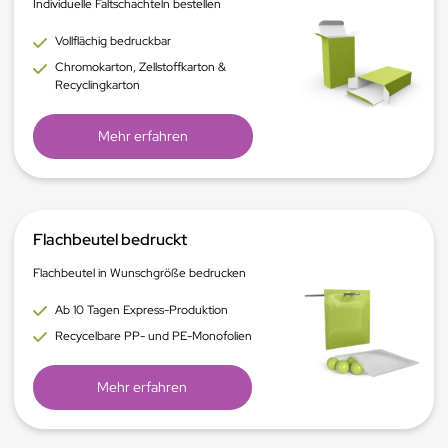
Individuelle Faltschachteln bestellen
Vollflächig bedruckbar
Chromokarton, Zellstoffkarton &
Recyclingkarton
Mehr erfahren
Flachbeutel bedruckt
Flachbeutel in Wunschgröße bedrucken
Ab 10 Tagen Express-Produktion
Recycelbare PP- und PE-Monofolien
Mehr erfahren