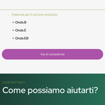
Materiali per il cartone ondulato
Onda B
Onda E
Onda EB
Vai al consulente
CONTATTACI
Come possiamo aiutarti?