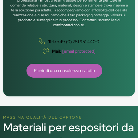
professionali? Il nostro team ti assiste personalmente per tutte le
domande relative a struttura, materiali, design e stampa e trova insieme a
te la soluzione più adatta. Ti accompagniamo con affidabilità dall’idea alla
realizzazione e ci assicuriamo che il tuo packaging protegga, valorizzi il
prodotto e si integri nel tuo processo. Contattaci: saremo lieti di
confrontarci con te.
Tel.:
+49 (0) 751 951 440 0
Mail:
[email protected]
Richiedi una consulenza gratuita
MASSIMA QUALITÀ DEL CARTONE
Materiali per espositori da