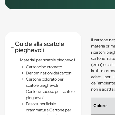
Il cartone nat
Guide alla scatole
-
materia prima,
pieghevoli
i cartoni pie
cartone natu
-
Materiali per scatole pieghevoli
(erba) o carta
>
Cartoncino cromato
kraft marrone
>
Denominazioni dei cartoni
adatti per 
>
Cartone colorato per
dell'ambiente
scatole pieghevoli
non è adatta a
>
Cartone spesso per scatole
pieghevoli
>
Peso superficiale -
Colore:
grammatura Cartone per