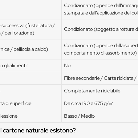
Condizionato (dipende dall'immag
stampata e dall'applicazione del co
successiva (fustellatura /
Condizionato (soggetto a rottura d
 / perforazione)
Condizionato (dipende dalla superfi
nice / pellicola a caldo)
comportamento di assorbimento)
 gli alimenti:
No
Fibre secondarie / Carta riciclata /
à
Completamente riciclabile
tà di superficie
Da circa 190 a 675 g/㎡
 flessione
Basso / Medio
 di cartone naturale esistono?