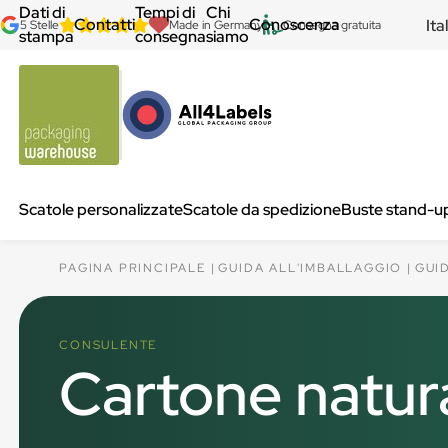
Dati di
Tempi di
Chi
Contatti
Conoscenza
Ita
5 Stelle
Made in Germany
Consegna gratuita
stampa
consegna
siamo
Scatole personalizzate
Scatole da spedizione
Buste stand-u
PAGINA PRINCIPALE
GUIDA ALL'IMBALLAGGIO
GUI
CONSULENTE
Cartone natur