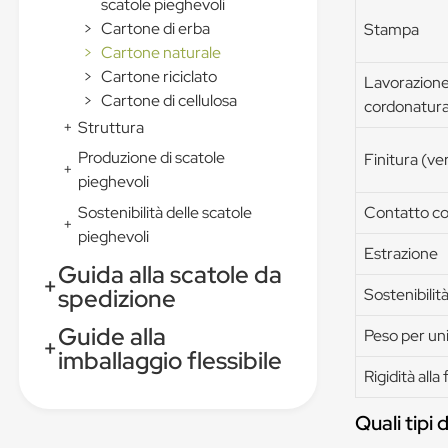
scatole pieghevoli
>
Cartone di erba
Stampa
>
Cartone naturale
>
Cartone riciclato
Lavorazione 
>
Cartone di cellulosa
cordonatura
+
Struttura
Produzione di scatole
Finitura (ver
+
pieghevoli
Sostenibilità delle scatole
Contatto con
+
pieghevoli
Estrazione
Guida alla scatole da
+
spedizione
Sostenibilit
Guide alla
Peso per uni
+
imballaggio flessibile
Rigidità alla
Quali tipi