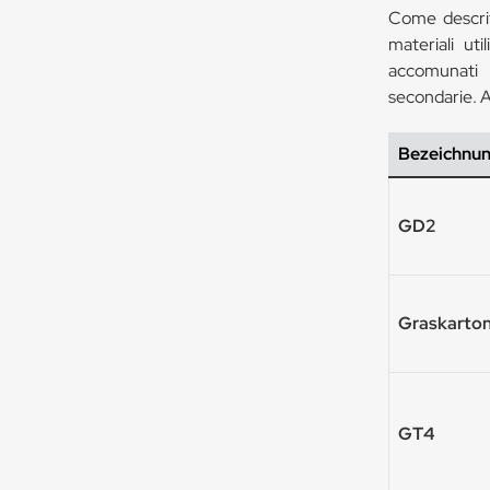
Come descrit
materiali uti
accomunati d
secondarie. A
Bezeichnu
GD2
Graskarto
GT4