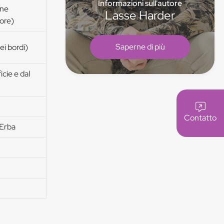
Informazioni sull'autore
ine
Lasse Harder
lore)
Saperne di più
ei bordi)
cie e dal
Contatto
 Erba