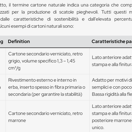
to, il termine cartone naturale indica una categoria che comp
lizzati per la produzione di scatole pieghevoli. Tutti questi 
alle caratteristiche di sostenibilità e dall'elevata percent
lcuni esempi di cartoni naturali sono:
ng
Definition
Caratteristiche par
Cartone secondario verniciato, retro
Lato anteriore adatt
grigio, volume specifico 1,3 – 1,45
stampa e alla finitur
cm³/g
Rivestimento esterno e interno in
Adatto per motivi d
n
erba, inserto spesso in fibra primaria o
semplici e con poco 
secondaria (per garantire la stabilità)
Bassa rigidità alla fl
Lato anteriore adatt
Cartone secondario verniciato, retro
stampa e alla finitu
marrone
posteriore marrone
unico.