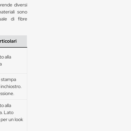
rende diversi
materiali sono
uale di fibre
ticolari
o alla
a
i stampa
inchiostro.
essione.
o alla
ra. Lato
 per un look