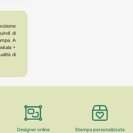
ecisione
uindi di
tampa. A
roskala +
alità di
Designer online
Stampa personalizzata