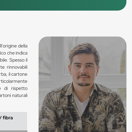
l'origine della
rico che indica
ile. Spesso il
e rinnovabili
rba, il cartone
articolarmente
 di rispetto
rtoni naturali
/ fibra