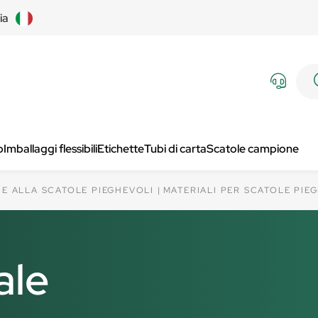
lia
p
Imballaggi flessibili
Etichette
Tubi di carta
Scatole campione
DE ALLA SCATOLE PIEGHEVOLI
MATERIALI PER SCATOLE PIE
ale