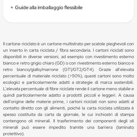
+
Guide alla imballaggio flessibile
Il cartone riciclato è un cartone multistrato per scatole pieghevoli con
un inserto in carta riciclata / fibra secondaria. I cartoni riciclati sono
disponibili in diverse versioni, ad esempio con rivestimento esterno
bianco e retro grigio chiaro (GD) o con rivestimento esterno bianco e
retro bianco/giallo/marrone (GT1/GT2/GT4). Grazie all'elevata
percentuale di materiale riciclato (>90%), questi cartoni sono molto
ecologici e particolarmente adatti a strategie di marca sostenibili.
L'elevata percentuale di fibre riciclate rende il cartone meno stabile e
quindi particolarmente adatto a prodotti piccoli e leggeri. A causa
dell'origine delle materie prime, i cartoni riciclati non sono adatti al
contatto diretto con gli alimenti, poiché la carta riciclata utilizzata è
spesso costituita da carta da giornale, le cui inchiostri di stampa
contengono oli minerali. Il trasferimento dei componenti degli oli
minerali può essere impedito tramite una barriera (laminato
protettivo).