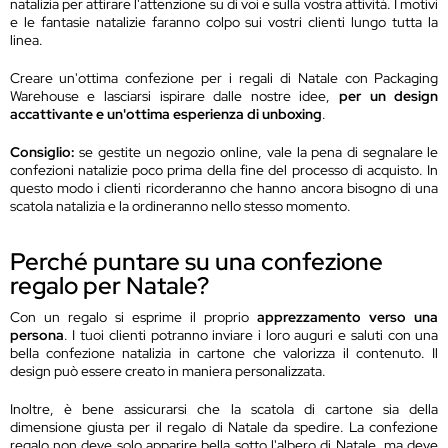
natalizia per attirare l'attenzione su di voi e sulla vostra attività. I motivi
e le fantasie natalizie faranno colpo sui vostri clienti lungo tutta la
linea.
Creare un'ottima confezione per i regali di Natale con Packaging
Warehouse e lasciarsi ispirare dalle nostre idee,
per un design
accattivante e un'ottima esperienza di unboxing
.
Consiglio:
se gestite un negozio online, vale la pena di segnalare le
confezioni natalizie poco prima della fine del processo di acquisto. In
questo modo i clienti ricorderanno che hanno ancora bisogno di una
scatola natalizia e la ordineranno nello stesso momento.
Perché puntare su una confezione
regalo per Natale?
Con un regalo si esprime il proprio
apprezzamento verso una
persona
. I tuoi clienti potranno inviare i loro auguri e saluti con una
bella confezione natalizia in cartone che valorizza il contenuto. Il
design può essere creato in maniera personalizzata.
Inoltre, è bene assicurarsi che la scatola di cartone sia della
dimensione giusta per il regalo di Natale da spedire. La confezione
regalo non deve solo apparire bella sotto l'albero di Natale, ma deve