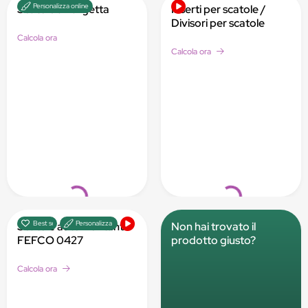
Personalizza online
Scatole a valigetta
Inserti per scatole /
Divisori per scatole
Calcola ora
Calcola ora
Loading...
Loading...
Best seller
Personalizza online
Scatole automontanti -
Non hai trovato il
FEFCO 0427
prodotto giusto?
Calcola ora