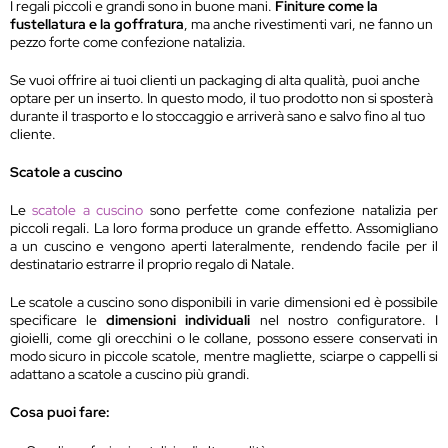
I regali piccoli e grandi sono in buone mani.
Finiture come la
fustellatura e la goffratura
, ma anche rivestimenti vari, ne fanno un
pezzo forte come confezione natalizia.
Se vuoi offrire ai tuoi clienti un packaging di alta qualità, puoi anche
optare per un inserto. In questo modo, il tuo prodotto non si sposterà
durante il trasporto e lo stoccaggio e arriverà sano e salvo fino al tuo
cliente.
Scatole a cuscino
Le
scatole a cuscino
sono perfette come confezione natalizia per
piccoli regali. La loro forma produce un grande effetto. Assomigliano
a un cuscino e vengono aperti lateralmente, rendendo facile per il
destinatario estrarre il proprio regalo di Natale.
Le scatole a cuscino sono disponibili in varie dimensioni ed è possibile
specificare le
dimensioni individuali
nel nostro configuratore. I
gioielli, come gli orecchini o le collane, possono essere conservati in
modo sicuro in piccole scatole, mentre magliette, sciarpe o cappelli si
adattano a scatole a cuscino più grandi.
Cosa puoi fare: