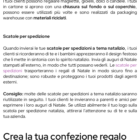
I tuoi clienti possono regalare magliette, gioielli, dolci o candele. I tubi
in cartone si aprono con una
chiusura sul fondo o sul coperchio
,
possono essere utilizzati più volte e sono realizzati da packaging
warehouse con
materiali riciclati
.
Scatole per spedizione
Quando invierai le tue
scatole per spedizioni a tema natalizio
, i tuoi
clienti si ricorderanno di te e i bambini apprezzeranno il design festoso
che li mette in sintonia con lo spirito natalizio. Invia gli auguri di Natale
stampati all'esterno, in modo che tutti possano vederli. Le
scatole per
spedizioni
trasporteranno i regali di Natale in modo sicuro fino a
destinazione; sono robuste e proteggono i tuoi prodotti dagli agenti
esterni.
Consiglio:
molte delle scatole per spedizioni a tema natalizio saranno
riutilizzate in seguito. I tuoi clienti le invieranno a parenti e amici per
esprimere i loro auguri di Natale. Se utilizzi abilmente il tuo logo sulla
scatola per spedizione natalizia, attirerai l'attenzione su di te e sulla
tua azienda.
Crea la tua confezione regalo