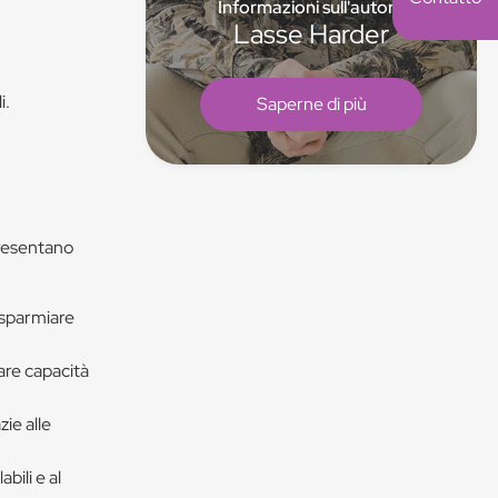
Informazioni sull'autore
Lasse Harder
i.
Saperne di più
 presentano
risparmiare
are capacità
zie alle
abili e al