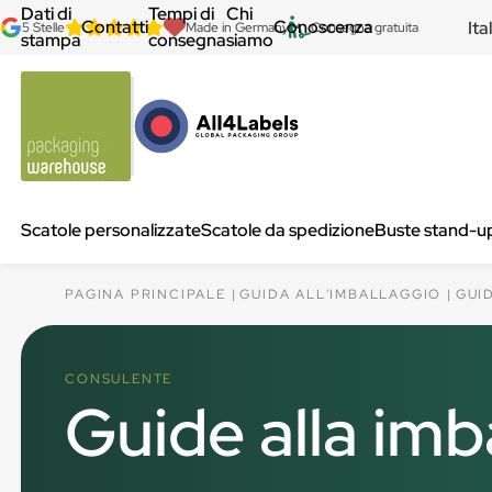
Dati di
Tempi di
Chi
Contatti
Conoscenza
Ita
5 Stelle
Made in Germany
Consegna gratuita
stampa
consegna
siamo
Scatole personalizzate
Scatole da spedizione
Buste stand-u
PAGINA PRINCIPALE
GUIDA ALL'IMBALLAGGIO
GUI
CONSULENTE
Guide alla imba