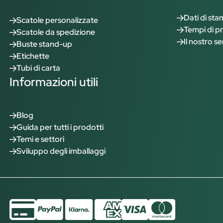
Dati di st
Scatole personalizzate
Tempi di p
Scatole da spedizione
Il nostro se
Buste stand-up
Etichette
Tubi di carta
Informazioni utili
Blog
Guida per tutti i prodotti
Temi e settori
Sviluppo degli imballaggi