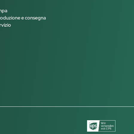
ampa
roduzione e consegna
rvizio