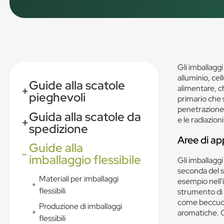
Gli imballaggi 
alluminio, cel
Guide alla scatole
alimentare, ch
+
pieghevoli
primario che 
penetrazione 
Guida alla scatole da
e le radiazion
+
spedizione
Aree di app
Guide alla
-
imballaggio flessibile
Gli imballaggi 
seconda del se
Materiali per imballaggi
esempio nell'
+
flessibili
strumento di m
come beccucci
Produzione di imballaggi
+
aromatiche. Gl
flessibili