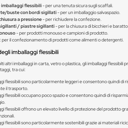
imballaggi flessibili
- per una tenuta sicura sugli scaffali.
te/buste con bordi sigillati
- per un imballaggio salvaspazio.
chiusura a pressione
- per richiudere la confezione.
gillanti / piastre sigillanti
- per la chiusura di bicchieri e barattol
monouso
- per prodotti monouso e campioni di prodotto.
: per il confezionamento di prodotti come alimenti o detergenti.
gli imballaggi flessibili
ti altri imballaggi in carta, vetro o plastica, gli imballaggi flessibili
aggi, tra cui:
ggi flessibili sono particolarmente leggeri e consentono quindi di 
e il trasporto.
ggi flessibili occupano poco spazio e consentono quindi di risparmi
io.
gi flessibili offrono un elevato livello di protezione del prodotto gra
nzionali.
gi flessibili sono particolarmente sostenibili grazie ai materiali ricicl