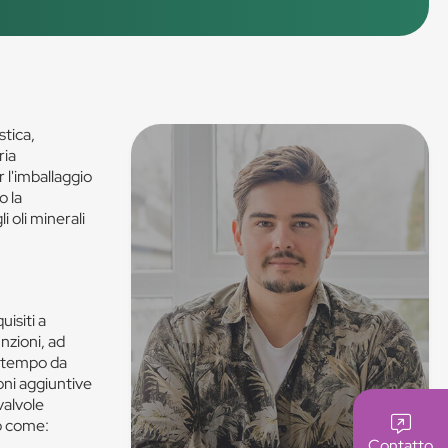
stica,
ria
r l'imballaggio
o la
 oli minerali
uisiti a
nzioni, ad
o tempo da
oni aggiuntive
valvole
io come:
Contatto