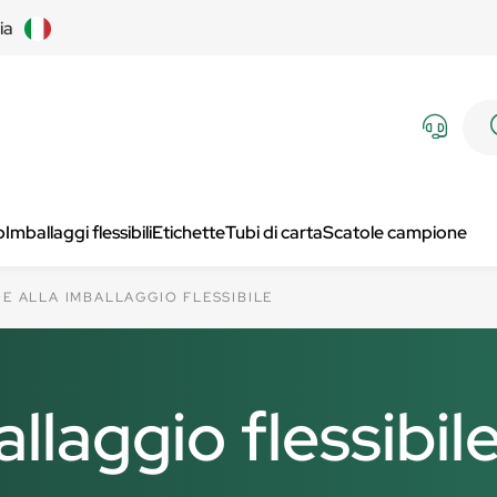
lia
p
Imballaggi flessibili
Etichette
Tubi di carta
Scatole campione
DE ALLA IMBALLAGGIO FLESSIBILE
llaggio flessibil