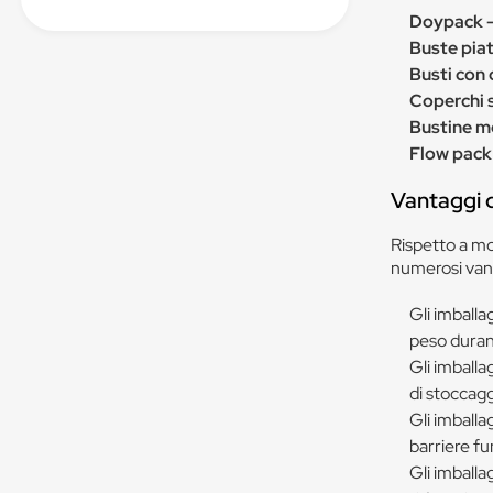
Doypack - 
Buste piat
Busti con 
Coperchi si
Bustine 
Flow pack
Vantaggi de
Rispetto a mol
numerosi vant
Gli imballa
peso durant
Gli imballa
di stoccagg
Gli imballag
barriere fu
Gli imballag