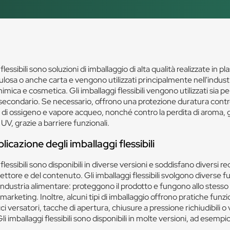
flessibili sono soluzioni di imballaggio di alta qualità realizzate in pla
lulosa o anche carta e vengono utilizzati principalmente nell'indust
imica e cosmetica. Gli imballaggi flessibili vengono utilizzati sia pe
secondario. Se necessario, offrono una protezione duratura contr
di ossigeno e vapore acqueo, nonché contro la perdita di aroma, gli
i UV, grazie a barriere funzionali.
licazione degli imballaggi flessibili
flessibili sono disponibili in diverse versioni e soddisfano diversi req
ttore e del contenuto. Gli imballaggi flessibili svolgono diverse fu
industria alimentare: proteggono il prodotto e fungono allo stess
arketing. Inoltre, alcuni tipi di imballaggio offrono pratiche funzi
 versatori, tacche di apertura, chiusure a pressione richiudibili o 
i imballaggi flessibili sono disponibili in molte versioni, ad esemp