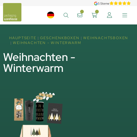
5 Sterne
HAUPTSEITE
GESCHENKBOXEN
WEIHNACHTSBOXEN
WEIHNACHTEN - WINTERWARM
Weihnachten -
Winterwarm