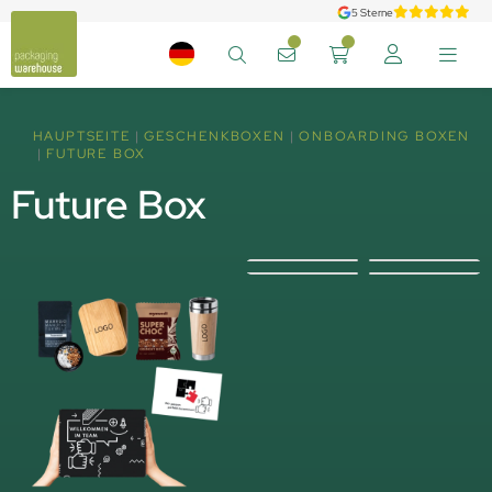
5 Sterne
HAUPTSEITE
GESCHENKBOXEN
ONBOARDING BOXEN
FUTURE BOX
Future Box