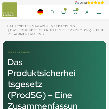
5 Sterne
HAUPTSEITE
MAGAZIN
VERPACKUNG
DAS PRODUKTSICHERHEITSGESETZ (PRODSG) – EINE
ZUSAMMENFASSUNG
WISSENSTWERT
Das
Produktsicherhei
tsgesetz
(ProdSG) – Eine
Zusammenfassun