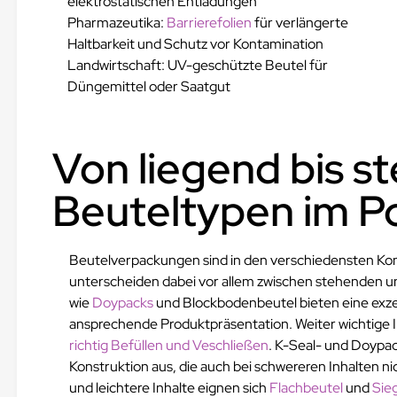
elektrostatischen Entladungen
Pharmazeutika:
Barrierefolien
für verlängerte
Haltbarkeit und Schutz vor Kontamination
Landwirtschaft: UV-geschützte Beutel für
Düngemittel oder Saatgut
Von liegend bis s
Beuteltypen im Po
Beutelverpackungen sind in den verschiedensten Kon
unterscheiden dabei vor allem zwischen stehenden 
wie
Doypacks
und Blockbodenbeutel bieten eine exzel
ansprechende Produktpräsentation. Weiter wichtige I
richtig Befüllen und Veschließen
. K-Seal- und Doypac
Konstruktion aus, die auch bei schwereren Inhalten 
und leichtere Inhalte eignen sich
Flachbeutel
und
Sie