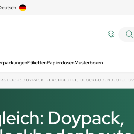
Deutsch
Verpackungen
Etiketten
Papierdosen
Musterboxen
ERGLEICH: DOYPACK, FLACHBEUTEL, BLOCKBODENBEUTEL U
leich: Doypack,