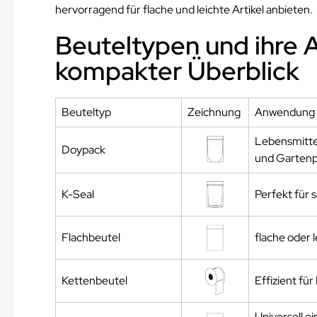
hervorragend für flache und leichte Artikel anbieten.
Beuteltypen und ihre 
kompakter Überblick
Beuteltyp
Zeichnung
Anwendung
Lebensmitte
Doypack
und Garten
K-Seal
Perfekt für 
Flachbeutel
flache oder
Kettenbeutel
Effizient fü
Universell e