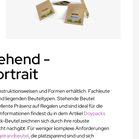
tehend -
rtrait
struktionsweisen und Formen erhältlich. Fachleute
und liegenden Beuteltypen. Stehende Beutel
lente Präsenz auf Regalen und sind ideal für die
nformationen findest du in dem Artikel
Doypacks
k-Beutel zeichnen sich durch ihre robuste
nicht nachgibt. Für weniger komplexe Anforderungen
gelrandbeutel
, die platzsparend sind und sich