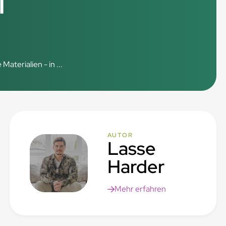
l
terialien - in ...
AUTOR
Lasse
Harder
Mehr erfahren