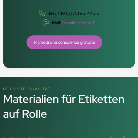
Tel.:
+49 (0) 751 951 440 0
Mail:
[email protected]
Richiedi una consulenza gratuita
HÖCHSTE QUALITÄT
Materialien für Etiketten
auf Rolle