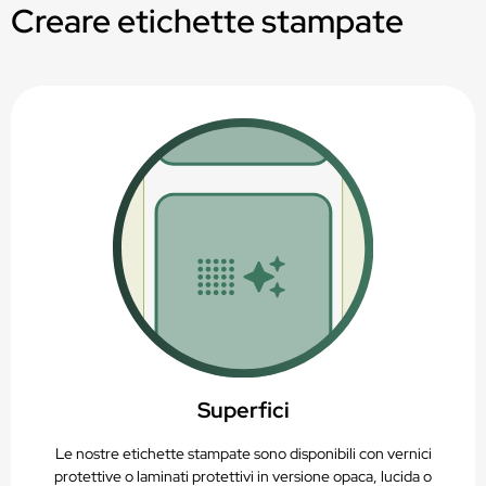
Per contenitori non deformabili
Creare etichette stampate
Da -20 °C a +80 °C
Stampabile in termotrasferimento
Per contenitori non deformabili
Riciclabile (PAP22)
Stampabile in termotrasferimento
Riciclabile (PAP22)
Superfici
Le nostre etichette stampate sono disponibili con vernici
protettive o laminati protettivi in versione opaca, lucida o