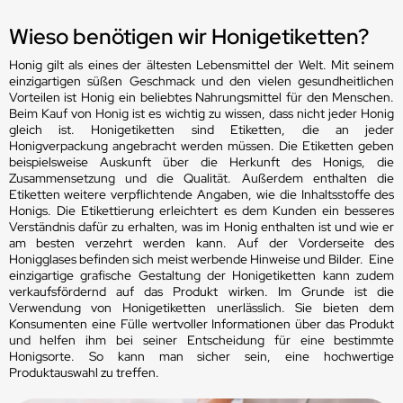
Wieso benötigen wir Honigetiketten?
Honig gilt als eines der ältesten Lebensmittel der Welt. Mit seinem
einzigartigen süßen Geschmack und den vielen gesundheitlichen
Vorteilen ist Honig ein beliebtes Nahrungsmittel für den Menschen.
Beim Kauf von Honig ist es wichtig zu wissen, dass nicht jeder Honig
gleich ist. Honigetiketten sind Etiketten, die an jeder
Honigverpackung angebracht werden müssen. Die Etiketten geben
beispielsweise Auskunft über die Herkunft des Honigs, die
Zusammensetzung und die Qualität. Außerdem enthalten die
Etiketten weitere verpflichtende Angaben, wie die Inhaltsstoffe des
Honigs. Die Etikettierung erleichtert es dem Kunden ein besseres
Verständnis dafür zu erhalten, was im Honig enthalten ist und wie er
am besten verzehrt werden kann. Auf der Vorderseite des
Honigglases befinden sich meist werbende Hinweise und Bilder. Eine
einzigartige grafische Gestaltung der Honigetiketten kann zudem
verkaufsfördernd auf das Produkt wirken. Im Grunde ist die
Verwendung von Honigetiketten unerlässlich. Sie bieten dem
Konsumenten eine Fülle wertvoller Informationen über das Produkt
und helfen ihm bei seiner Entscheidung für eine bestimmte
Honigsorte. So kann man sicher sein, eine hochwertige
Produktauswahl zu treffen.