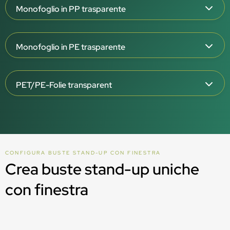
Monofoglio in PP trasparente
Spessore della pellicola 108 & 138 µm
Monofoglio in PE trasparente
Trasparente (si consiglia una superficie lucida)
Barriera elevata (OTR <0,1 / WVTR <0,5-1)
Spessore del foglio 95 e 125 µm
Certificato per alimenti (polveri, paste, liquidi)
PET/PE-Folie transparent
Trasparente
Riciclabile (PP5)
Barriera elevata (OTR <1 / WVTR <1)
Spessore del foglio 82 e 112 µm
Certificato per alimenti (polveri, paste, liquidi)
Trasparente (si consiglia una superficie lucida)
Riciclabile (PE)
Barriera elevata (OTR <=1 / WVTR <=1)
CONFIGURA BUSTE STAND-UP CON FINESTRA
Certificato per alimenti (polveri, paste, liquidi)
Crea buste stand-up uniche
con finestra