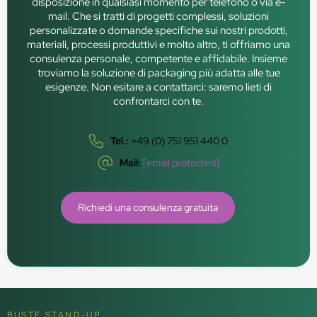
disposizione in qualsiasi momento per telefono o via e-
mail. Che si tratti di progetti complessi, soluzioni
personalizzate o domande specifiche sui nostri prodotti,
materiali, processi produttivi e molto altro, ti offriamo una
consulenza personale, competente e affidabile. Insieme
troviamo la soluzione di packaging più adatta alle tue
esigenze. Non esitare a contattarci: saremo lieti di
confrontarci con te.
Tel.:
+49 (0) 751 951 440 0
Mail:
[email protected]
Richiedi una consulenza gratuita
BUSTE STAND-UP