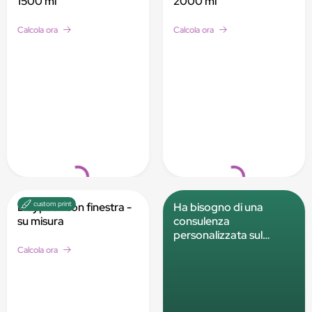
1500 ml
2000 ml
Calcola ora
Calcola ora
Loading...
Loading...
custom print
Doypack con finestra -
Ha bisogno di una
su misura
consulenza
personalizzata sul
prodotto?
Calcola ora