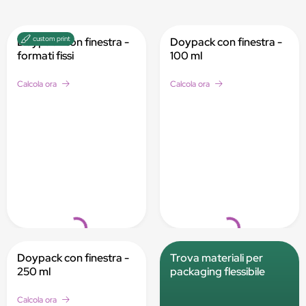
custom print
Doypack con finestra -
Doypack con finestra -
formati fissi
100 ml
Calcola ora
Calcola ora
Loading...
Loading...
Doypack con finestra -
Trova materiali per
250 ml
packaging flessibile
Calcola ora