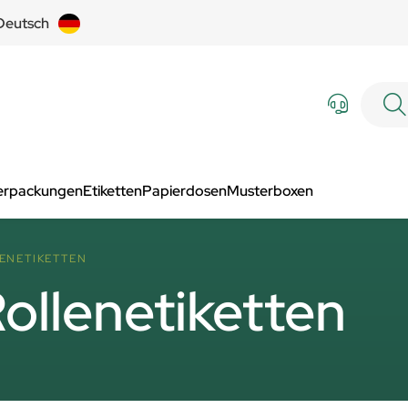
Deutsch
Verpackungen
Etiketten
Papierdosen
Musterboxen
ENETIKETTEN
ollenetiketten