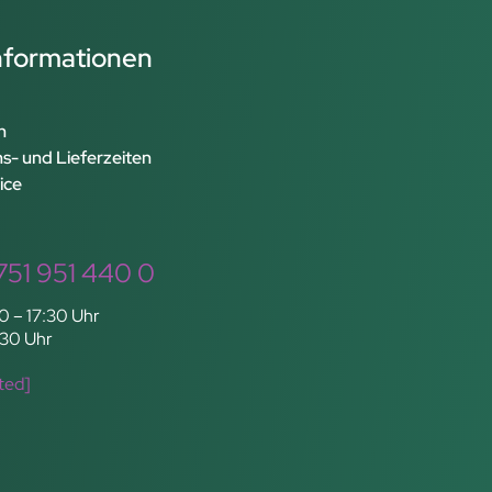
Informationen
n
s- und Lieferzeiten
ice
751 951 440 0
0 – 17:30 Uhr
:30 Uhr
ted]