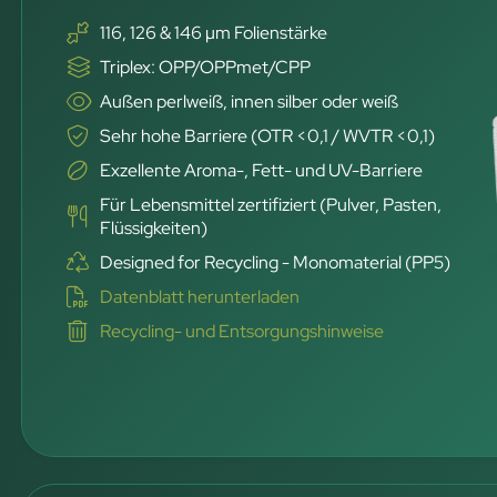
116, 126 & 146 µm Folienstärke
Triplex: OPP/OPPmet/CPP
Außen perlweiß, innen silber oder weiß
Sehr hohe Barriere (OTR <0,1 / WVTR <0,1)
Exzellente Aroma-, Fett- und UV-Barriere
Für Lebensmittel zertifiziert (Pulver, Pasten,
Flüssigkeiten)
Designed for Recycling - Monomaterial (PP5)
Datenblatt herunterladen
Recycling- und Entsorgungshinweise