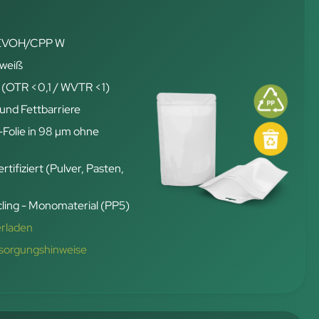
 EVOH/CPP W
 weiß
 (OTR <0,1 / WVTR <1)
und Fettbarriere
-Folie in 98 µm ohne
rtifiziert (Pulver, Pasten,
ling - Monomaterial (PP5)
erladen
tsorgungshinweise