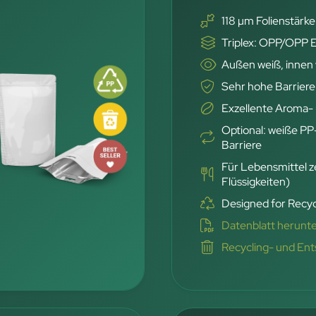
118 µm Folienstärke
Triplex: OPP/OPP
Außen weiß, innen
Sehr hohe Barriere
Exzellente Aroma- 
Optional: weiße PP
Barriere
Für Lebensmittel ze
Flüssigkeiten)
Designed for Recyc
Datenblatt herunt
Recycling- und En