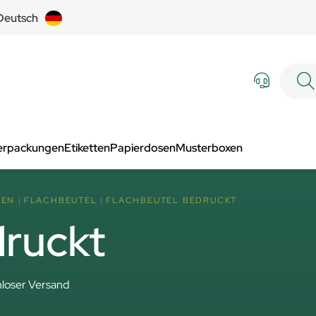
Deutsch
Verpackungen
Etiketten
Papierdosen
Musterboxen
SEN
FLACHBEUTEL
FLACHBEUTEL BEDRUCKT
druckt
loser Versand